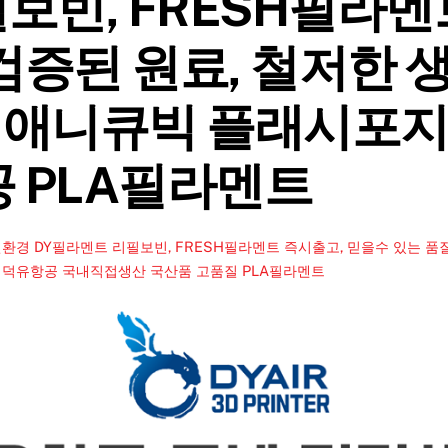
보빈, FRESH필라멘
 검증된 원료, 철저한 
 애니큐빅 플래시포지
공 PLA필라멘트
환경 DY필라멘트 리필보빈, FRESH필라멘트 즉시출고, 믿을수 있는 품
,
덕유항공 국내직접생산 국산품 고품질 PLA필라멘트