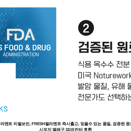
라멘트 리필보빈, FRESH필라멘트 즉시출고, 믿을수 있는 품질, 검증된 
시포지 엘레구 3D프린터 호환