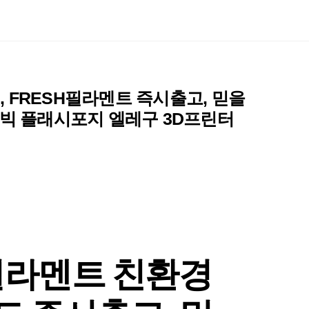
 FRESH필라멘트 즉시출고, 믿을
큐빅 플래시포지 엘레구 3D프린터
필라멘트 친환경