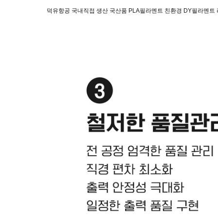
덕유항공 국내직접 생산 국산품 PLA필라멘트 친환경 DY필라멘트 