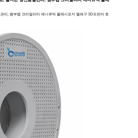
질관리, 뱀부랩 크리얼리티 애니큐빅 플래시포지 엘레구 3D프린터 호