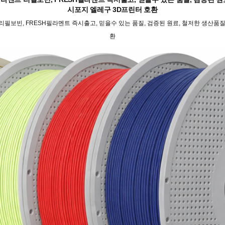
시포지 엘레구 3D프린터 호환
리필보빈, FRESH필라멘트 즉시출고, 믿을수 있는 품질, 검증된 원료, 철저한 생산품
환