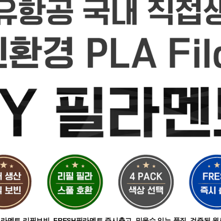
라멘트 리필보빈, FRESH필라멘트 즉시출고, 믿을수 있는 품질, 검증된 