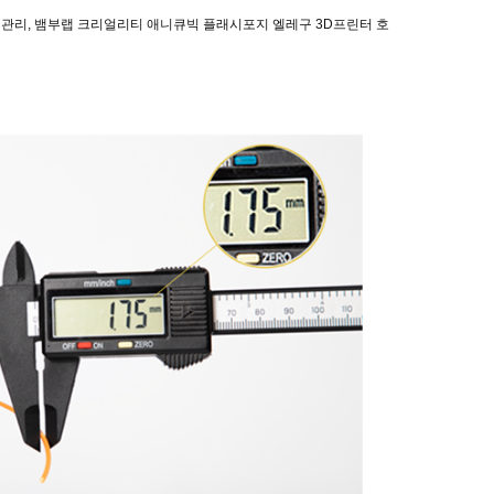
질관리, 뱀부랩 크리얼리티 애니큐빅 플래시포지 엘레구 3D프린터 호