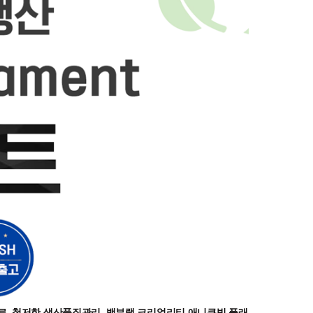
원료, 철저한 생산품질관리, 뱀부랩 크리얼리티 애니큐빅 플래