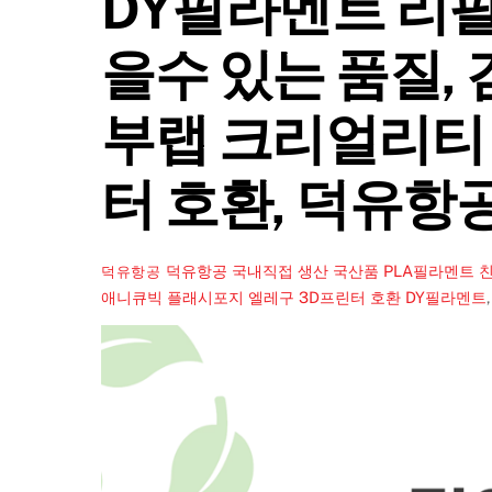
DY필라멘트 리필
을수 있는 품질,
부랩 크리얼리티
터 호환, 덕유항
덕유항공 국내직접 생산 국산품 PLA필라멘트 친
덕유항공
애니큐빅 플래시포지 엘레구 3D프린터 호환
DY필라멘트