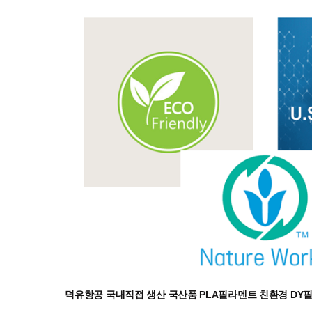
덕유항공 국내직접 생산 국산품 PLA필라멘트 친환경 DY필