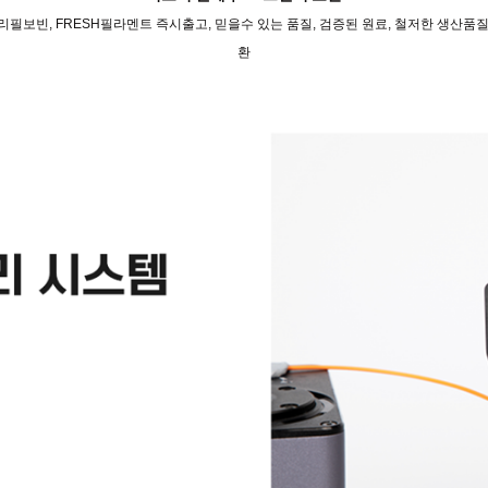
리필보빈, FRESH필라멘트 즉시출고, 믿을수 있는 품질, 검증된 원료, 철저한 생산품
환