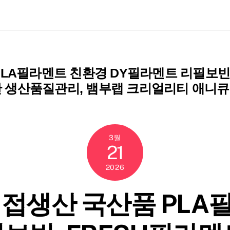
ch
LA필라멘트 친환경 DY필라멘트 리필보빈,
저한 생산품질관리, 뱀부랩 크리얼리티 애니
3월
21
2026
직접생산 국산품 PLA