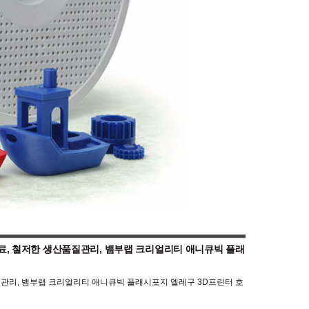
원료, 철저한 생산품질관리, 뱀부랩 크리얼리티 애니큐빅 플래
질관리, 뱀부랩 크리얼리티 애니큐빅 플래시포지 엘레구 3D프린터 호