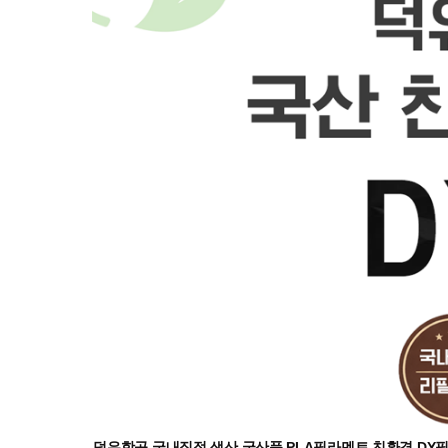
덕유항공 국내직접 생산 국산품 PLA필라멘트 친환경 DY필