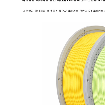
덕유항공 국내직접 생산 국산품 PLA필라멘트 친환경 DY필라멘트 