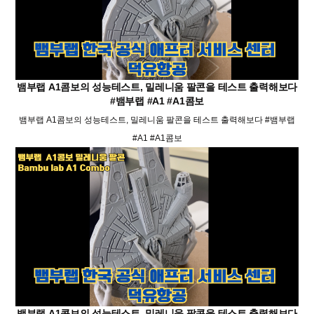
뱀부랩 A1콤보의 성능테스트, 밀레니움 팔콘을 테스트 출력해보다
#뱀부랩 #A1 #A1콤보
뱀부랩 A1콤보의 성능테스트, 밀레니움 팔콘을 테스트 출력해보다 #뱀부랩
#A1 #A1콤보
뱀부랩 A1콤보의 성능테스트, 밀레니움 팔콘을 테스트 출력해보다