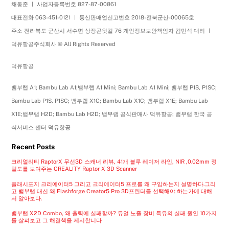
채동준 ㅣ 사업자등록번호 827-87-00861
대표전화 063-451-0121 ㅣ 통신판매업신고번호 2018-전북군산-00065호
주소 전라북도 군산시 서수면 상장곤윗길 76 개인정보보안책임자 김민석 대리 ㅣ
덕유항공주식회사 © All Rights Reserved
덕유항공
뱀부랩 A1; Bambu Lab A1;뱀부랩 A1 Mini; Bambu Lab A1 Mini; 뱀부랩 P1S, P1SC;
Bambu Lab P1S, P1SC; 뱀부랩 X1C; Bambu Lab X1C; 뱀부랩 X1E; Bambu Lab
X1E;뱀부랩 H2D; Bambu Lab H2D; 뱀부랩 공식판매사 덕유항공; 뱀부랩 한국 공
식서비스 센터 덕유항공
Recent Posts
크리얼리티 RaptorX 무선3D 스캐너 리뷰, 41개 블루 레이저 라인, NIR ,0.02mm 정
밀도를 보여주는 CREALITY Raptor X 3D Scanner
플래시포지 크리에이터5 그리고 크리에이터5 프로를 왜 구입하는지 설명하다.그리
고 뱀부랩 대신 왜 Flashforge Creator5 Pro 3D프린터를 선택해야 하는가에 대해
서 알아보다.
뱀부랩 X2D Combo, 왜 출력에 실패할까? 듀얼 노즐 장비 특유의 실패 원인 10가지
를 살펴보고 그 해결책을 제시합니다