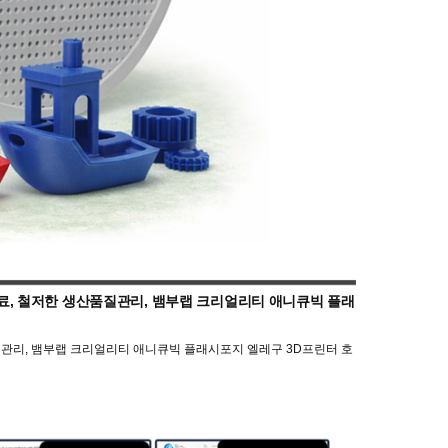
원료, 철저한 생산품질관리, 뱀부랩 크리얼리티 애니큐빅 플래
질관리, 뱀부랩 크리얼리티 애니큐빅 플래시포지 엘레구 3D프린터 호