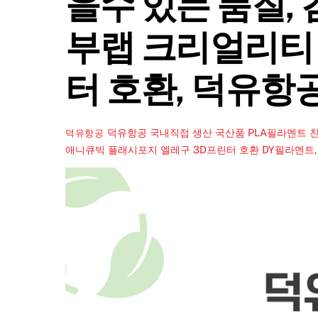
을수 있는 품질,
부랩 크리얼리티
터 호환, 덕유항
덕유항공 국내직접 생산 국산품 PLA필라멘트 친
덕유항공
애니큐빅 플래시포지 엘레구 3D프린터 호환
DY필라멘트