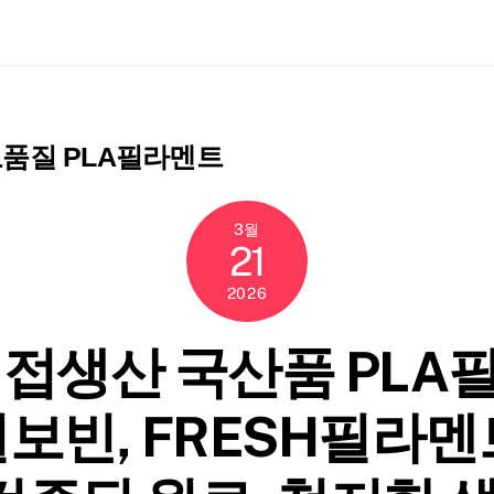
ch
품질 PLA필라멘트
3월
21
2026
직접생산 국산품 PLA
보빈, FRESH필라멘