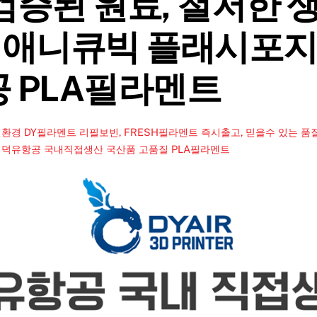
 검증된 원료, 철저한 
 애니큐빅 플래시포지
공 PLA필라멘트
환경 DY필라멘트 리필보빈, FRESH필라멘트 즉시출고, 믿을수 있는 품
,
덕유항공 국내직접생산 국산품 고품질 PLA필라멘트