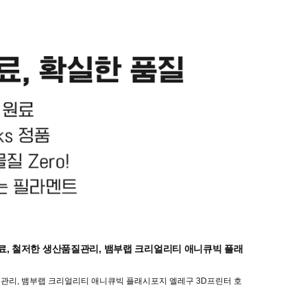
원료, 철저한 생산품질관리, 뱀부랩 크리얼리티 애니큐빅 플래
질관리, 뱀부랩 크리얼리티 애니큐빅 플래시포지 엘레구 3D프린터 호