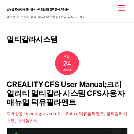
Skip
Men
뱀부랩 3D프린터 공식판매사 덕유항공 | 한국 공식 A/S센터
to
뱀부랩 3D프린터 공식판매사 덕유항공 | 한국 공식 A/S센터
content
멀티칼라시스템
8월
24
2024
CREALITY CFS User Manual;크리
얼리티 멀티칼라 시스템 CFS사용자
매뉴얼 덕유필라멘트
Uncategorized
cfs
,
k2plus
,
덕유필라멘트
,
멀티칼라시
덕유항공
스템
,
크리얼리티