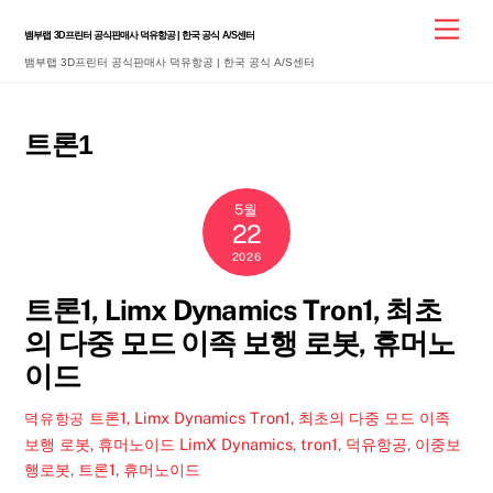
Skip
Men
뱀부랩 3D프린터 공식판매사 덕유항공 | 한국 공식 A/S센터
to
뱀부랩 3D프린터 공식판매사 덕유항공 | 한국 공식 A/S센터
content
트론1
5월
22
2026
트론1, Limx Dynamics Tron1, 최초
의 다중 모드 이족 보행 로봇, 휴머노
이드
트론1, Limx Dynamics Tron1, 최초의 다중 모드 이족
덕유항공
보행 로봇, 휴머노이드
LimX Dynamics
,
tron1
,
덕유항공
,
이중보
행로봇
,
트론1
,
휴머노이드