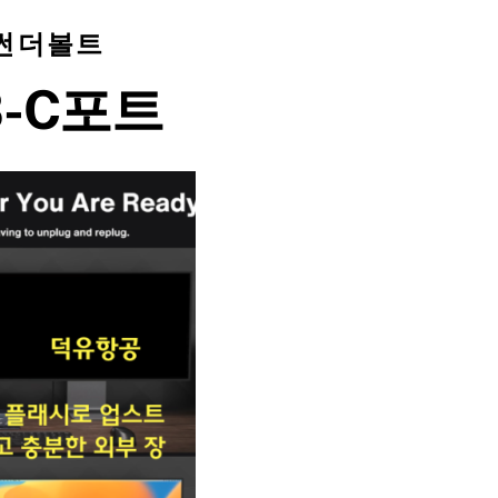
 썬더볼트
B-C포트