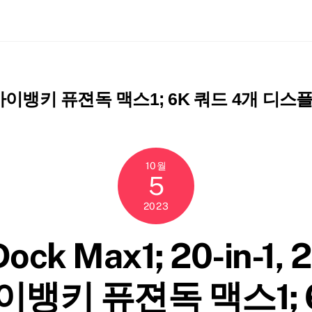
ch
아이뱅키 퓨젼독 맥스1; 6K 쿼드 4개 디
10월
5
2023
Dock Max1; 20-in-
뱅키 퓨젼독 맥스1; 6