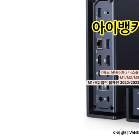
아이뱅키 iVANK