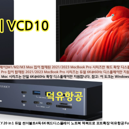
Y 20 in 1 듀얼 썬더볼트4독 6K쿼드디스플레이 노트북 맥북프로 포트확장 덕유항공 Fusi