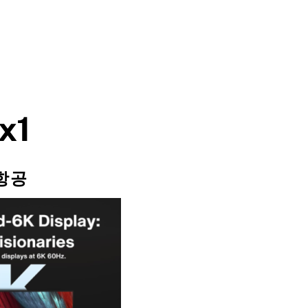
x1
항공