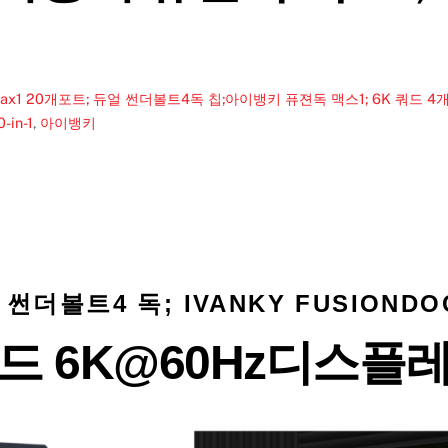
ax1
20개포트; 듀얼 썬더볼트4독 칩;아이뱅키 퓨젼독 맥스1; 6K 쿼드 
-in-1
,
아이뱅키
더볼트4 독; IVANKY FUSIONDO
드 6K@60Hz디스플