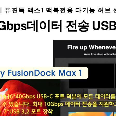
 퓨젼독 맥스1 맥북전용 다기능 허브
40Gbps데이터 전송 US