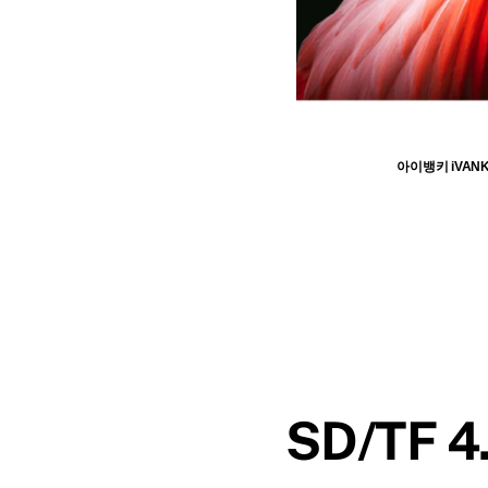
아이뱅키 iVANK
SD/TF 