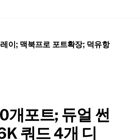
스플레이; 맥북프로 포트확장; 덕유항
1, 20개포트; 듀얼 썬
K 쿼드 4개 디