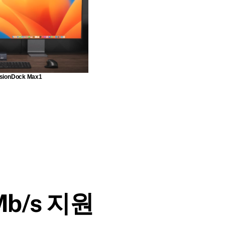
onDock Max1
Mb/s 지원