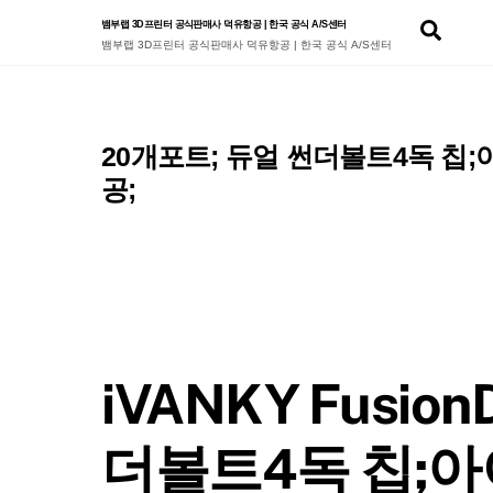
Skip
Sear
뱀부랩 3D프린터 공식판매사 덕유항공 | 한국 공식 A/S센터
to
뱀부랩 3D프린터 공식판매사 덕유항공 | 한국 공식 A/S센터
content
20개포트; 듀얼 썬더볼트4독 칩;
공;
iVANKY Fusion
더볼트4독 칩;아이