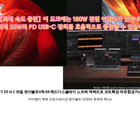
Y 20 in 1 듀얼 썬더볼트4독 6K쿼드디스플레이 노트북 맥북프로 포트확장 덕유항공 Fusi
아이뱅키 맥북 도킹스테이션 썬더볼트 VCD10 퓨젼독 맥스1