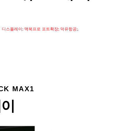
4개 디스플레이; 맥북프로 포트확장; 덕유항공;
,
CK MAX1
레이