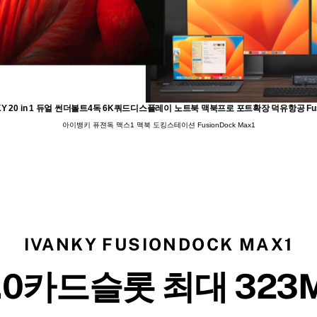
Y 20 in 1 듀얼 썬더볼트4독 6K쿼드디스플레이 노트북 맥북프로 포트확장 덕유항공 Fusi
아이뱅키 퓨젼독 맥스1 맥북 도킹스테이션 FusionDock Max1
IVANKY FUSIONDOCK MAX1
4.0카드슬롯 최대 323