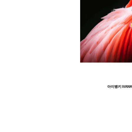
아이뱅키 iVANK