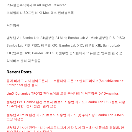
덕유항공주식회사 © All Rights Reserved
크리얼리티 3D프린터 K1 Max 맥스 썬더볼트독
덕유항공
뱀부랩 A1; Bambu Lab A1;뱀부랩 A1 Mini; Bambu Lab A1 Mini; 뱀부랩 P1S, P1SC;
Bambu Lab P1S, P1SC; 뱀부랩 X1C; Bambu Lab X1C; 뱀부랩 X1E; Bambu Lab
X1E;뱀부랩 H2D; Bambu Lab H2D; 뱀부랩 공식판매사 덕유항공; 뱀부랩 한국 공
식서비스 센터 덕유항공
Recent Posts
물에 빠져도 다시 날아오른다 — 스플래쉬 드론 4+ 엔터프라이즈(SplashDrone 4+
Enterprise) 완전 정리
LimX Dynamics TRON2 휴머노이드 로봇 공식대리점 덕유항공 DY Dynamics
뱀부랩 P2S Combo 완전 초보자 초보자 사용법 가이드. Bambu Lab P2S 콤보 사용
시 주의사항 · 정기 점검 · 관리 요령
뱀부랩 A1 mini 완전 가이드초보자 사용법 가이드 및 주의사항. Bambu Lab A1Mini
고장 대응법
뱀부랩 A1 자가 진단·수리 가이드초보자가 가장 많이 겪는 8가지 문제와 해결법, 안
전수칙4가지 반드시 지켜주세요