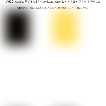
#H2C #오텔드론 #에보2 #에보네스트 #크리얼리티 #엘레구 #애니큐빅 #스
냅메이커 #U1 #3D스캐너 #양자컴퓨터 #드론 #3D프린터