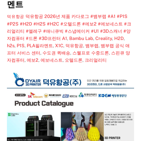
멘트
덕유항공 2026년 제품 카다로그 #뱀부랩 #A1 #P1S
덕유항공
#P2S #H2D #H2S #H2C #오텔드론 #에보2 #에보네스트 #크
리얼리티 #엘레구 #애니큐빅 #스냅메이커 #U1 #3D스캐너 #양
자컴퓨터 #드론 #3D프린터
A1
,
Bambu Lab
,
Creality
,
H2D
,
h2s
,
P1S
,
PLA필라멘트
,
X1C
,
덕유항공
,
뱀부랩
,
뱀부랩 공식 애
프터 서비스 센터
,
수도권 퀵배송
,
스웰프로 수중드론
,
스핀큐 양
자컴퓨터
,
에보2
,
에보네스트
,
오텔드론
,
크리얼리티