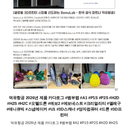
덕유항공 2026년 제품 카다로그 #뱀부랩 #A1 #P1S #P2S #H2D
#H2S #H2C #오텔드론 #에보2 #에보네스트 #크리얼리티 #엘레구
#애니큐빅 #스냅메이커 #U1 #3D스캐너 #양자컴퓨터 #드론 #3D프
린터
덕유항공 2026년 제품 카다로그 #뱀부랩 #A1 #P1S #P2S #H2D #H2S