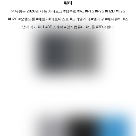
린터
덕유항공 2026년 제품 카다로그 #뱀부랩 #A1 #P1S #P2S #H2D #H2S
#H2C #오텔드론 #에보2 #에보네스트 #크리얼리티 #엘레구 #애니큐빅 #스
냅메이커 #U1 #3D스캐너 #양자컴퓨터 #드론 #3D프린터