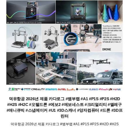
덕유항공 2026년 제품 카다로그 #뱀부랩 #A1 #P1S #P2S #H2D
#H2S #H2C #오텔드론 #에보2 #에보네스트 #크리얼리티 #엘레구
#애니큐빅 #스냅메이커 #U1 #3D스캐너 #양자컴퓨터 #드론 #3D프
린터
덕유항공 2026년 제품 카다로그 #뱀부랩 #A1 #P1S #P2S #H2D #H2S