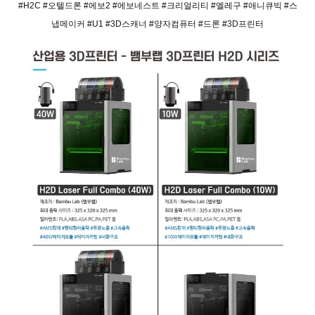
#H2C #오텔드론 #에보2 #에보네스트 #크리얼리티 #엘레구 #애니큐빅 #스
냅메이커 #U1 #3D스캐너 #양자컴퓨터 #드론 #3D프린터