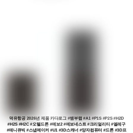
덕유항공 2026년 제품 카다로그 #뱀부랩 #A1 #P1S #P2S #H2D
#H2S #H2C #오텔드론 #에보2 #에보네스트 #크리얼리티 #엘레구
#애니큐빅 #스냅메이커 #U1 #3D스캐너 #양자컴퓨터 #드론 #3D프