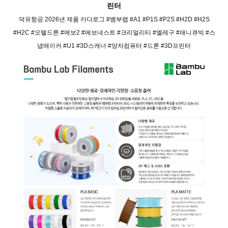
린터
덕유항공 2026년 제품 카다로그 #뱀부랩 #A1 #P1S #P2S #H2D #H2S
#H2C #오텔드론 #에보2 #에보네스트 #크리얼리티 #엘레구 #애니큐빅 #스
냅메이커 #U1 #3D스캐너 #양자컴퓨터 #드론 #3D프린터