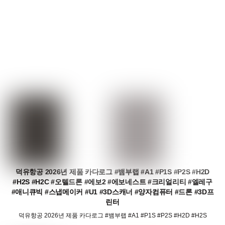
덕유항공 2026년 제품 카다로그 #뱀부랩 #A1 #P1S #P2S #H2D
#H2S #H2C #오텔드론 #에보2 #에보네스트 #크리얼리티 #엘레구
#애니큐빅 #스냅메이커 #U1 #3D스캐너 #양자컴퓨터 #드론 #3D프
린터
덕유항공 2026년 제품 카다로그 #뱀부랩 #A1 #P1S #P2S #H2D #H2S