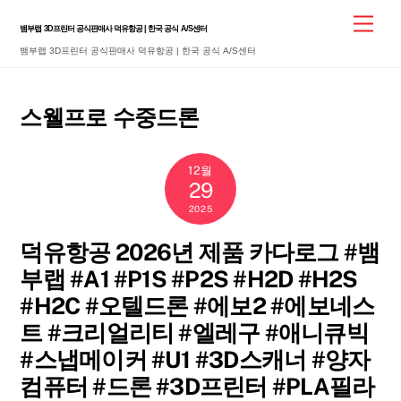
Skip
Men
뱀부랩 3D프린터 공식판매사 덕유항공 | 한국 공식 A/S센터
to
뱀부랩 3D프린터 공식판매사 덕유항공 | 한국 공식 A/S센터
content
스웰프로 수중드론
12월
29
2025
덕유항공 2026년 제품 카다로그 #뱀
부랩 #A1 #P1S #P2S #H2D #H2S
#H2C #오텔드론 #에보2 #에보네스
트 #크리얼리티 #엘레구 #애니큐빅
#스냅메이커 #U1 #3D스캐너 #양자
컴퓨터 #드론 #3D프린터 #PLA필라