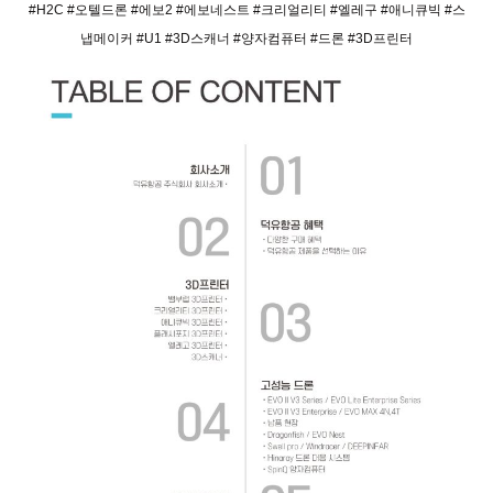
#H2C #오텔드론 #에보2 #에보네스트 #크리얼리티 #엘레구 #애니큐빅 #스
냅메이커 #U1 #3D스캐너 #양자컴퓨터 #드론 #3D프린터