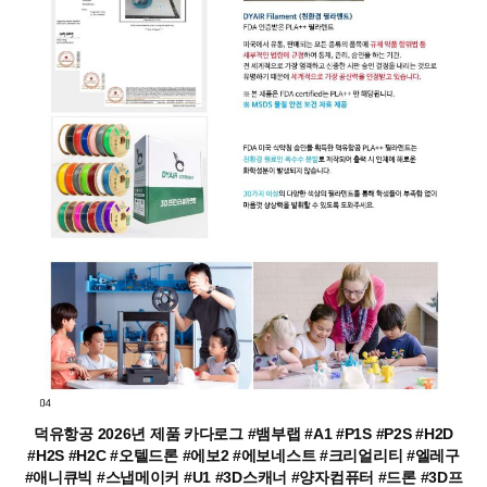
덕유항공 2026년 제품 카다로그 #뱀부랩 #A1 #P1S #P2S #H2D
#H2S #H2C #오텔드론 #에보2 #에보네스트 #크리얼리티 #엘레구
#애니큐빅 #스냅메이커 #U1 #3D스캐너 #양자컴퓨터 #드론 #3D프