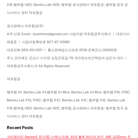
X1E;뱀부랩 H2D; Bambu Lab H2D; 뱀부랩 공식판매사 덕유항공; 뱀부랩 한국 공
식서비스 센터 덕유항공
공식판매사 덕유항공(주)
A/S 신청 Email : dyairkorea@gmail.com 사업자명 덕유항공주식회사 ㅣ 대표이사
채동준 ㅣ 사업자등록번호 827-87-00861
대표전화 063-451-0121 ㅣ 통신판매업신고번호 2018-전북군산-00065호
주소 전라북도 군산시 서수면 상장곤윗길 76 개인정보보안책임자 김민석 대리 ㅣ
덕유항공주식회사 © All Rights Reserved
덕유항공
뱀부랩 A1; Bambu Lab A1;뱀부랩 A1 Mini; Bambu Lab A1 Mini; 뱀부랩 P1S, P1SC;
Bambu Lab P1S, P1SC; 뱀부랩 X1C; Bambu Lab X1C; 뱀부랩 X1E; Bambu Lab
X1E;뱀부랩 H2D; Bambu Lab H2D; 뱀부랩 공식판매사 덕유항공; 뱀부랩 한국 공
식서비스 센터 덕유항공
Recent Posts
크리얼리티 RaptorX 무선3D 스캐너 리뷰, 41개 블루 레이저 라인, NIR ,0.02mm 정