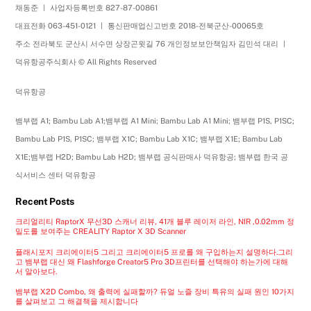
채동준 ㅣ 사업자등록번호 827-87-00861
대표전화 063-451-0121 ㅣ 통신판매업신고번호 2018-전북군산-00065호
주소 전라북도 군산시 서수면 상장곤윗길 76 개인정보보안책임자 김민석 대리 ㅣ
덕유항공주식회사 © All Rights Reserved
덕유항공
뱀부랩 A1; Bambu Lab A1;뱀부랩 A1 Mini; Bambu Lab A1 Mini; 뱀부랩 P1S, P1SC;
Bambu Lab P1S, P1SC; 뱀부랩 X1C; Bambu Lab X1C; 뱀부랩 X1E; Bambu Lab
X1E;뱀부랩 H2D; Bambu Lab H2D; 뱀부랩 공식판매사 덕유항공; 뱀부랩 한국 공
식서비스 센터 덕유항공
Recent Posts
크리얼리티 RaptorX 무선3D 스캐너 리뷰, 41개 블루 레이저 라인, NIR ,0.02mm 정
밀도를 보여주는 CREALITY Raptor X 3D Scanner
플래시포지 크리에이터5 그리고 크리에이터5 프로를 왜 구입하는지 설명하다.그리
고 뱀부랩 대신 왜 Flashforge Creator5 Pro 3D프린터를 선택해야 하는가에 대해
서 알아보다.
뱀부랩 X2D Combo, 왜 출력에 실패할까? 듀얼 노즐 장비 특유의 실패 원인 10가지
를 살펴보고 그 해결책을 제시합니다