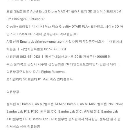
오텔 에보2 드론 Autel Evo 2 Drone MAX 4T 플래시포지 3D 프린터 어드벤쳐5M
Pro Shining3D EinScanH2
Creality 크리얼리티 k1, K1 Max 맥스 Creality DYAIR PLA+ 필라멘트, 샤이닝3D 아
인스타 Einstar 3D스캐너 공식판매사 덕유항공(주)
A/S 신청 Email : dyairkorea@gmail.com 사업자명 덕유항공주식회사 ㅣ 대표이사
채동준 ㅣ 사업자등록번호 827-87-00861
대표전화 063-451-0121 ㅣ 통신판매업신고번호 2018-전북군산-00065호
주소 전라북도 군산시 서수면 상장곤윗길 76 개인정보보안책임자 김민석 대리 ㅣ
덕유항공주식회사 © All Rights Reserved
크리얼리티 3D프린터 K1 Max 맥스 썬더볼트독
덕유항공
뱀부랩 A1; Bambu Lab A1;뱀부랩 A1 Mini; Bambu Lab A1 Mini; 뱀부랩 P1S, P1SC;
Bambu Lab P1S, P1SC; 뱀부랩 X1C; Bambu Lab X1C; 뱀부랩 X1E; Bambu Lab
X1E;뱀부랩 H2D; Bambu Lab H2D; 뱀부랩 공식판매사 덕유항공; 뱀부랩 한국 공
식서비스 센터 덕유항공