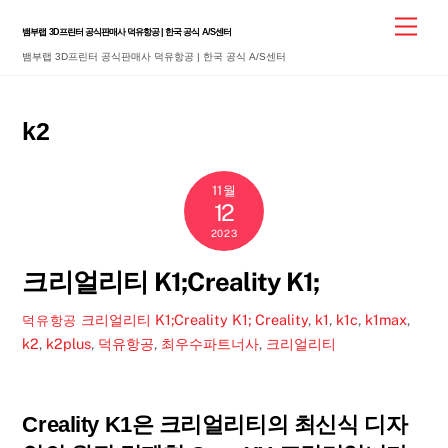
Skip
Men
뱀부랩 3D프린터 공식판매사 덕유항공 | 한국 공식 A/S센터
to
뱀부랩 3D프린터 공식판매사 덕유항공 | 한국 공식 A/S센터
content
k2
11월
12
2023
크리얼리티 K1;Creality K1;
크리얼리티 K1;Creality K1;
Creality
,
k1
,
k1c
,
k1max
,
덕유항공
k2
,
k2plus
,
덕유항공
,
최우수파트너사
,
크리얼리티
Creality K1은 크리얼리티의 최신식 디자