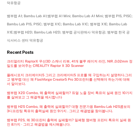
덕유항공
뱀부랩 A1; Bambu Lab A1;뱀부랩 A1 Mini; Bambu Lab A1 Mini; 뱀부랩 P1S, P1SC;
Bambu Lab P1S, P1SC; 뱀부랩 X1C; Bambu Lab X1C; 뱀부랩 X1E; Bambu Lab
X1E;뱀부랩 H2D; Bambu Lab H2D; 뱀부랩 공식판매사 덕유항공; 뱀부랩 한국 공
식서비스 센터 덕유항공
Recent Posts
크리얼리티 RaptorX 무선3D 스캐너 리뷰, 41개 블루 레이저 라인, NIR ,0.02mm 정
밀도를 보여주는 CREALITY Raptor X 3D Scanner
플래시포지 크리에이터5 그리고 크리에이터5 프로를 왜 구입하는지 설명하다.그리
고 뱀부랩 대신 왜 Flashforge Creator5 Pro 3D프린터를 선택해야 하는가에 대해
서 알아보다.
뱀부랩 X2D Combo, 왜 출력에 실패할까? 듀얼 노즐 장비 특유의 실패 원인 10가지
를 살펴보고 그 해결책을 제시합니다
뱀부랩 H2S Combo, 왜 출력에 실패할까? 대형 전문가용 Bambu Lab H2S콤보의
3디프린팅 특유의 출력실패 원인 9가지 . 그리고 해결법을 찾아봅니다.
뱀부랩 P2S, 왜 3D프린터 출력에 실패할까? 밀폐형 챔버형 프린터 특유의 실패 원
인 8가지 · 그리고 해결법을 제시해봅니다.