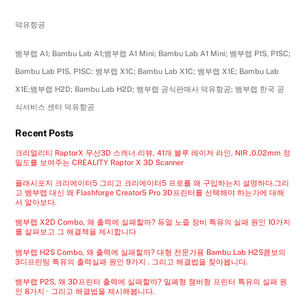
덕유항공
뱀부랩 A1; Bambu Lab A1;뱀부랩 A1 Mini; Bambu Lab A1 Mini; 뱀부랩 P1S, P1SC;
Bambu Lab P1S, P1SC; 뱀부랩 X1C; Bambu Lab X1C; 뱀부랩 X1E; Bambu Lab
X1E;뱀부랩 H2D; Bambu Lab H2D; 뱀부랩 공식판매사 덕유항공; 뱀부랩 한국 공
식서비스 센터 덕유항공
Recent Posts
크리얼리티 RaptorX 무선3D 스캐너 리뷰, 41개 블루 레이저 라인, NIR ,0.02mm 정
밀도를 보여주는 CREALITY Raptor X 3D Scanner
플래시포지 크리에이터5 그리고 크리에이터5 프로를 왜 구입하는지 설명하다.그리
고 뱀부랩 대신 왜 Flashforge Creator5 Pro 3D프린터를 선택해야 하는가에 대해
서 알아보다.
뱀부랩 X2D Combo, 왜 출력에 실패할까? 듀얼 노즐 장비 특유의 실패 원인 10가지
를 살펴보고 그 해결책을 제시합니다
뱀부랩 H2S Combo, 왜 출력에 실패할까? 대형 전문가용 Bambu Lab H2S콤보의
3디프린팅 특유의 출력실패 원인 9가지 . 그리고 해결법을 찾아봅니다.
뱀부랩 P2S, 왜 3D프린터 출력에 실패할까? 밀폐형 챔버형 프린터 특유의 실패 원
인 8가지 · 그리고 해결법을 제시해봅니다.