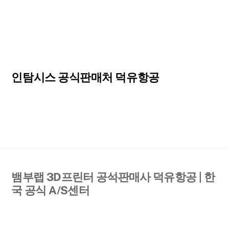
인탐시스 공식판매처 덕유항공
Back
뱀부랩 3D프린터 공식판매사 덕유항공 | 한
To
국 공식 A/S센터
Top