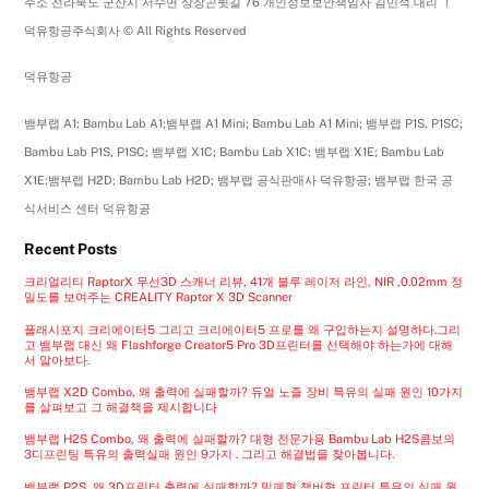
주소 전라북도 군산시 서수면 상장곤윗길 76 개인정보보안책임자 김민석 대리 ㅣ
덕유항공주식회사 © All Rights Reserved
덕유항공
뱀부랩 A1; Bambu Lab A1;뱀부랩 A1 Mini; Bambu Lab A1 Mini; 뱀부랩 P1S, P1SC;
Bambu Lab P1S, P1SC; 뱀부랩 X1C; Bambu Lab X1C; 뱀부랩 X1E; Bambu Lab
X1E;뱀부랩 H2D; Bambu Lab H2D; 뱀부랩 공식판매사 덕유항공; 뱀부랩 한국 공
식서비스 센터 덕유항공
Recent Posts
크리얼리티 RaptorX 무선3D 스캐너 리뷰, 41개 블루 레이저 라인, NIR ,0.02mm 정
밀도를 보여주는 CREALITY Raptor X 3D Scanner
플래시포지 크리에이터5 그리고 크리에이터5 프로를 왜 구입하는지 설명하다.그리
고 뱀부랩 대신 왜 Flashforge Creator5 Pro 3D프린터를 선택해야 하는가에 대해
서 알아보다.
뱀부랩 X2D Combo, 왜 출력에 실패할까? 듀얼 노즐 장비 특유의 실패 원인 10가지
를 살펴보고 그 해결책을 제시합니다
뱀부랩 H2S Combo, 왜 출력에 실패할까? 대형 전문가용 Bambu Lab H2S콤보의
3디프린팅 특유의 출력실패 원인 9가지 . 그리고 해결법을 찾아봅니다.
뱀부랩 P2S, 왜 3D프린터 출력에 실패할까? 밀폐형 챔버형 프린터 특유의 실패 원