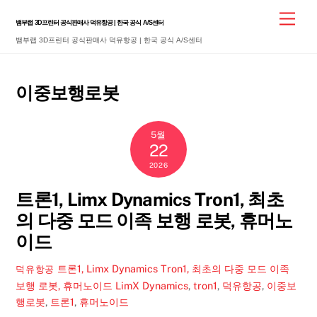
Skip
Men
뱀부랩 3D프린터 공식판매사 덕유항공 | 한국 공식 A/S센터
to
뱀부랩 3D프린터 공식판매사 덕유항공 | 한국 공식 A/S센터
content
이중보행로봇
5월
22
2026
트론1, Limx Dynamics Tron1, 최초
의 다중 모드 이족 보행 로봇, 휴머노
이드
트론1, Limx Dynamics Tron1, 최초의 다중 모드 이족
덕유항공
보행 로봇, 휴머노이드
LimX Dynamics
,
tron1
,
덕유항공
,
이중보
행로봇
,
트론1
,
휴머노이드