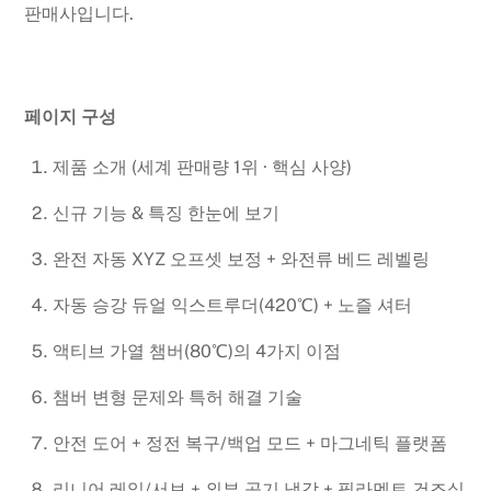
판매사입니다.
페이지 구성
제품 소개 (세계 판매량 1위 · 핵심 사양)
신규 기능 & 특징 한눈에 보기
완전 자동 XYZ 오프셋 보정 + 와전류 베드 레벨링
자동 승강 듀얼 익스트루더(420℃) + 노즐 셔터
액티브 가열 챔버(80℃)의 4가지 이점
챔버 변형 문제와 특허 해결 기술
안전 도어 + 정전 복구/백업 모드 + 마그네틱 플랫폼
리니어 레일/서보 + 외부 공기 냉각 + 필라멘트 건조실