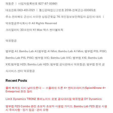
채동준 ㅣ 사업자등록번호 827-87-00861
대표전화 063-451-0121 ㅣ 통신판매업신고번호 2018-전북군산-00065호
주소 전라북도 군산시 서수면 상장곤윗길 76 개인정보보안책임자 김민석 대리 ㅣ
덕유항공주식회사 © All Rights Reserved
크리얼리티 3D프린터 K1 Max 맥스 썬더볼트독
덕유항공
뱀부랩 A1; Bambu Lab A1;뱀부랩 A1 Mini; Bambu Lab A1 Mini; 뱀부랩 P1S, P1SC;
Bambu Lab P1S, P1SC; 뱀부랩 X1C; Bambu Lab X1C; 뱀부랩 X1E; Bambu Lab
X1E;뱀부랩 H2D; Bambu Lab H2D; 뱀부랩 공식판매사 덕유항공; 뱀부랩 한국 공
식서비스 센터 덕유항공
Recent Posts
물에 빠져도 다시 날아오른다 — 스플래쉬 드론 4+ 엔터프라이즈(SplashDrone 4+
Enterprise) 완전 정리
LimX Dynamics TRON2 휴머노이드 로봇 공식대리점 덕유항공 DY Dynamics
뱀부랩 P2S Combo 완전 초보자 초보자 사용법 가이드. Bambu Lab P2S 콤보 사용
시 주의사항 · 정기 점검 · 관리 요령