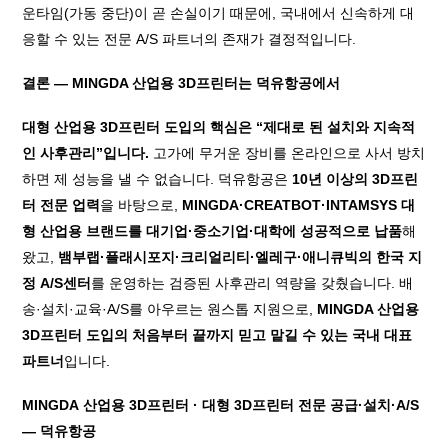
운타임(가동 중단)이 곧 손실이기 때문에, 국내에서 신속하게 대
응할 수 있는 전문 A/S 파트너의 존재가 결정적입니다.
결론 — MINGDA 산업용 3D프린터는 덕유항공에서
대형 산업용 3D프린터 도입의 핵심은 “제대로 된 설치와 지속적
인 사후관리”입니다.
고가에 무거운 장비를 온라인으로 사서 방치
하면 제 성능을 낼 수 없습니다. 덕유항공은
10년 이상의 3D프린
터 전문 업력
을 바탕으로,
MINGDA·CREATBOT·INTAMSYS 대
형 산업용 브랜드를 대기업·중소기업·대학에 성공적으로 납품
해
왔고,
뱀부랩·플래시포지·크리얼리티·엘레구·애니큐빅의 한국 지
정 A/S센터
를 운영하는 검증된 사후관리 역량을 갖췄습니다. 배
송·설치·교육·A/S를 아우르는 원스톱 지원으로,
MINGDA 산업용
3D프린터 도입의 처음부터 끝까지 믿고 맡길 수 있는 국내 대표
파트너
입니다.
MINGDA
산업용
3D
프린터
·
대형
3D
프린터
전문
공급
·
설치
·A/S
—
덕유항공