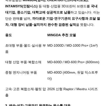
INTAMSYS(인탐시스)
등 대형·산업용 3D프린터 브랜드를
국내
대기업, 중소기업, 대학교에 성공적으로 납품
하고 있습니다. 이는
단순 판매를 넘어,
까다로운 기업·연구기관의 요구사항과 조달 절
차, 대형 장비 납품·설치까지 완수한 검증된 실적
을 뜻합니다.
용도
MINGDA
추천
모델
초대형 부품
·
몰드
·
실사용 부
MD-1000D / MD-1000 Pro+ (1m³)
품
대형 산업 부품
·
복합소재
MD-600D / MD-600 Pro+ (600mm)
중형 엔지니어링 부품
MD-400D (400mm,
듀얼
익스트루
더
)
고속
·
고온 복합소재
·
펠릿 압
2026
신형
Raptor / Mextru
시리즈
출
3. 배송·설치·교육까지 완결하는 원스톱 대응