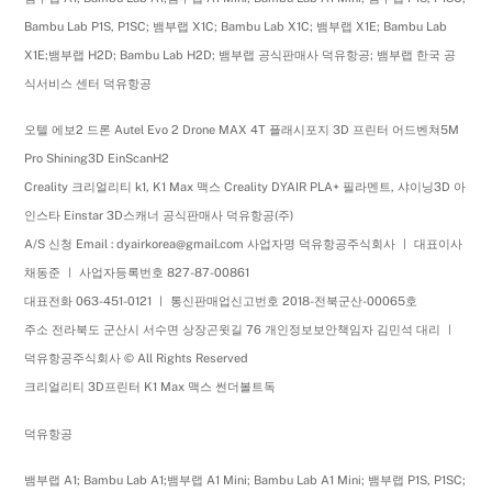
Bambu Lab P1S, P1SC; 뱀부랩 X1C; Bambu Lab X1C; 뱀부랩 X1E; Bambu Lab
X1E;뱀부랩 H2D; Bambu Lab H2D; 뱀부랩 공식판매사 덕유항공; 뱀부랩 한국 공
식서비스 센터 덕유항공
오텔 에보2 드론 Autel Evo 2 Drone MAX 4T 플래시포지 3D 프린터 어드벤쳐5M
Pro Shining3D EinScanH2
Creality 크리얼리티 k1, K1 Max 맥스 Creality DYAIR PLA+ 필라멘트, 샤이닝3D 아
인스타 Einstar 3D스캐너 공식판매사 덕유항공(주)
A/S 신청 Email : dyairkorea@gmail.com 사업자명 덕유항공주식회사 ㅣ 대표이사
채동준 ㅣ 사업자등록번호 827-87-00861
대표전화 063-451-0121 ㅣ 통신판매업신고번호 2018-전북군산-00065호
주소 전라북도 군산시 서수면 상장곤윗길 76 개인정보보안책임자 김민석 대리 ㅣ
덕유항공주식회사 © All Rights Reserved
크리얼리티 3D프린터 K1 Max 맥스 썬더볼트독
덕유항공
뱀부랩 A1; Bambu Lab A1;뱀부랩 A1 Mini; Bambu Lab A1 Mini; 뱀부랩 P1S, P1SC;