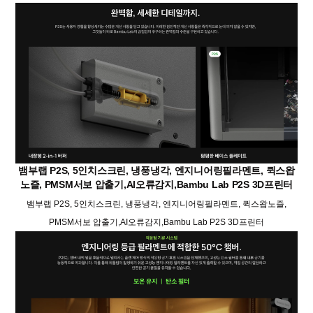
뱀부랩 P2S, 5인치스크린, 냉풍냉각, 엔지니어링필라멘트, 퀵스왑
노즐, PMSM서보 압출기,AI오류감지,Bambu Lab P2S 3D프린터
뱀부랩 P2S, 5인치스크린, 냉풍냉각, 엔지니어링필라멘트, 퀵스왑노즐,
PMSM서보 압출기,AI오류감지,Bambu Lab P2S 3D프린터