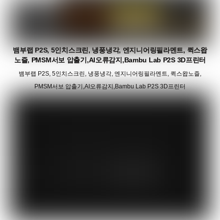
뱀부랩 P2S, 5인치스크린, 냉풍냉각, 엔지니어링필라멘트, 퀵스왑
노즐, PMSM서보 압출기,AI오류감지,Bambu Lab P2S 3D프린터
뱀부랩 P2S, 5인치스크린, 냉풍냉각, 엔지니어링필라멘트, 퀵스왑노즐,
PMSM서보 압출기,AI오류감지,Bambu Lab P2S 3D프린터