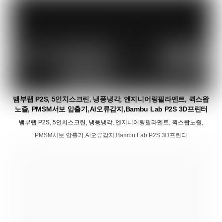
뱀부랩 P2S, 5인치스크린, 냉풍냉각, 엔지니어링필라멘트, 퀵스왑
노즐, PMSM서보 압출기,AI오류감지,Bambu Lab P2S 3D프린터
뱀부랩 P2S, 5인치스크린, 냉풍냉각, 엔지니어링필라멘트, 퀵스왑노즐,
PMSM서보 압출기,AI오류감지,Bambu Lab P2S 3D프린터