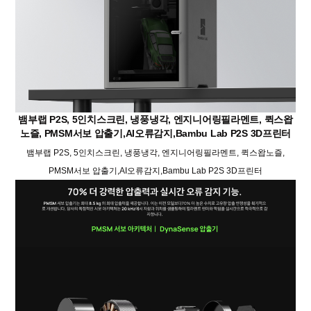
뱀부랩 P2S, 5인치스크린, 냉풍냉각, 엔지니어링필라멘트, 퀵스왑
노즐, PMSM서보 압출기,AI오류감지,Bambu Lab P2S 3D프린터
뱀부랩 P2S, 5인치스크린, 냉풍냉각, 엔지니어링필라멘트, 퀵스왑노즐,
PMSM서보 압출기,AI오류감지,Bambu Lab P2S 3D프린터