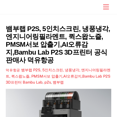
Skip
Men
to
content
뱀부랩 P2S, 5인치스크린, 냉풍냉각,
엔지니어링필라멘트, 퀵스왑노즐,
PMSM서보 압출기,AI오류감
지,Bambu Lab P2S 3D프린터 공식
판매사 덕유항공
뱀부랩 P2S, 5인치스크린, 냉풍냉각, 엔지니어링필라멘
덕유항공
트, 퀵스왑노즐, PMSM서보 압출기,AI오류감지,Bambu Lab P2S
3D프린터
Bambu Lab
,
p2s
,
뱀부랩