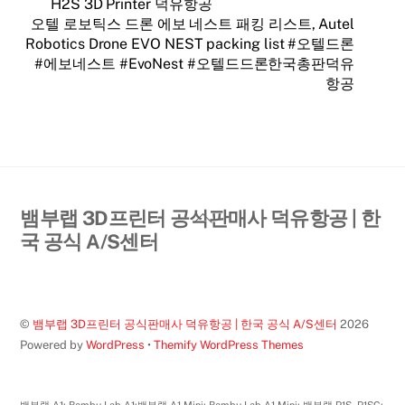
H2S 3D Printer 덕유항공
오텔 로보틱스 드론 에보 네스트 패킹 리스트, Autel
Robotics Drone EVO NEST packing list #오텔드론
#에보네스트 #EvoNest #오텔드드론한국총판덕유
항공
Back
뱀부랩 3D프린터 공식판매사 덕유항공 | 한
To
국 공식 A/S센터
Top
©
뱀부랩 3D프린터 공식판매사 덕유항공 | 한국 공식 A/S센터
2026
Powered by
WordPress
•
Themify WordPress Themes
뱀부랩 A1; Bambu Lab A1;뱀부랩 A1 Mini; Bambu Lab A1 Mini; 뱀부랩 P1S, P1SC;