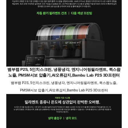
뱀부랩 P2S, 5인치스크린, 냉풍냉각, 엔지니어링필라멘트, 퀵스왑
노즐, PMSM서보 압출기,AI오류감지,Bambu Lab P2S 3D프린터
뱀부랩 P2S, 5인치스크린, 냉풍냉각, 엔지니어링필라멘트, 퀵스왑노즐,
PMSM서보 압출기,AI오류감지,Bambu Lab P2S 3D프린터