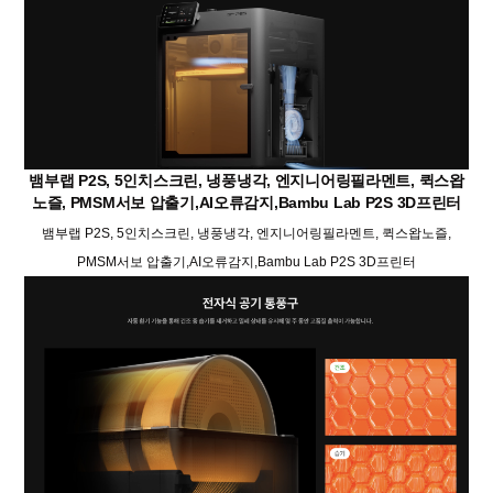
뱀부랩 P2S, 5인치스크린, 냉풍냉각, 엔지니어링필라멘트, 퀵스왑
노즐, PMSM서보 압출기,AI오류감지,Bambu Lab P2S 3D프린터
뱀부랩 P2S, 5인치스크린, 냉풍냉각, 엔지니어링필라멘트, 퀵스왑노즐,
PMSM서보 압출기,AI오류감지,Bambu Lab P2S 3D프린터