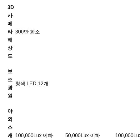
3D
카
메
라
300만 화소
해
상
도
보
조
청색 LED 12개
광
원
야
외
스
캐
100,000Lux 이하
50,000Lux 이하
100,000L