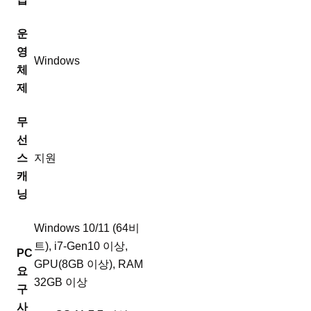
운
영
Windows
체
제
무
선
스
지원
캐
닝
Windows 10/11 (64비
트), i7-Gen10 이상,
PC
GPU(8GB 이상), RAM
요
32GB 이상
구
사