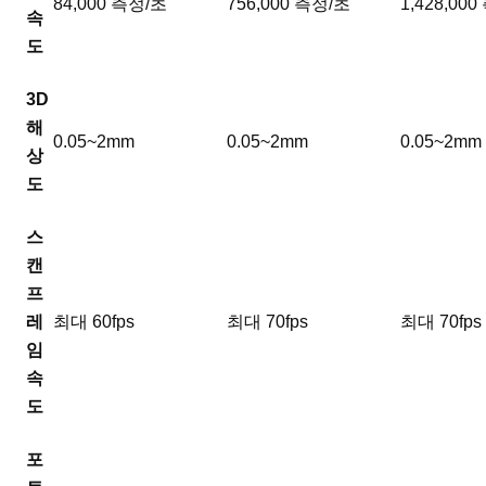
84,000 측정/초
756,000 측정/초
1,428,00
속
도
3D
해
0.05~2mm
0.05~2mm
0.05~2mm
상
도
스
캔
프
레
최대 60fps
최대 70fps
최대 70fps
임
속
도
포