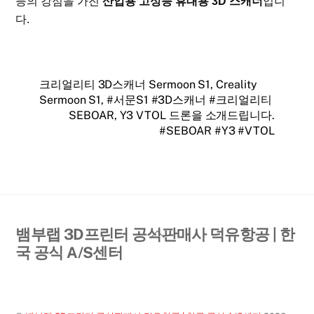
등의 강점을 가진
산업용 고성능 휴대용 3D 스캐너
입니
다.
크리얼리티 3D스캐너 Sermoon S1, Creality
Sermoon S1, #서문S1 #3D스캐너 #크리얼리티
SEBOAR, Y3 VTOL 드론을 소개드립니다.
#SEBOAR #Y3 #VTOL
Back
뱀부랩 3D프린터 공식판매사 덕유항공 | 한
To
국 공식 A/S센터
Top