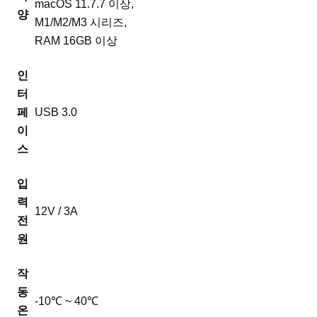
macOS 11.7.7 이상,
양
M1/M2/M3 시리즈,
RAM 16GB 이상
인
터
페
USB 3.0
이
스
입
력
12V / 3A
전
원
작
동
-10℃ ~ 40℃
온