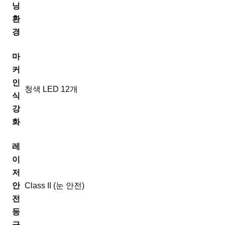
닝
환
경
마
커
인
청색 LED 12개
식
강
화
레
이
저
안
Class II (눈 안전)
전
등
급