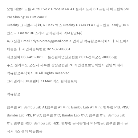
오텔 에보2 드론 Autel Evo 2 Drone MAX 4T 플래시포지 3D 프린터 어드벤쳐5M
Pro Shining3D EinScanH2
Creality 크리얼리티 k1, K1 Max 맥스 Creality DYAIR PLA+ 필라멘트, 샤이닝3D 아
인스타 Einstar 3D스캐너 공식판매사 덕유항공(주)
A/S 신청 Email : dyairkorea@gmail.com 사업자명 덕유항공주식회사 ㅣ 대표이사
채동준 ㅣ 사업자등록번호 827-87-00861
대표전화 063-451-0121 ㅣ 통신판매업신고번호 2018-전북군산-00065호
주소 전라북도 군산시 서수면 상장곤윗길 76 개인정보보안책임자 김민석 대리 ㅣ
덕유항공주식회사 © All Rights Reserved
크리얼리티 3D프린터 K1 Max 맥스 썬더볼트독
덕유항공
뱀부랩 A1; Bambu Lab A1;뱀부랩 A1 Mini; Bambu Lab A1 Mini; 뱀부랩 P1S, P1SC;
Bambu Lab P1S, P1SC; 뱀부랩 X1C; Bambu Lab X1C; 뱀부랩 X1E; Bambu Lab
X1E;뱀부랩 H2D; Bambu Lab H2D; 뱀부랩 공식판매사 덕유항공; 뱀부랩 한국 공
식서비스 센터 덕유항공