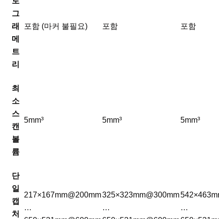
토
그
래
포함 (마커 불필요)
포함
포함
메
트
리
최
소
스
5mm³
5mm³
5mm³
캔
볼
륨
단
일
217×167mm@200mm
325×323mm@300mm
542×463
캡
…
…
…
처