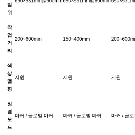
650×531mm@600mm
650×531mm@600mm
650×531
범
위
작
업
200~600mm
150~400mm
200~600
거
리
색
상
지원
지원
지원
맵
핑
정
렬
마커 / 글로벌 마커
마커 / 글로벌 마커
마커 / 글
모
드