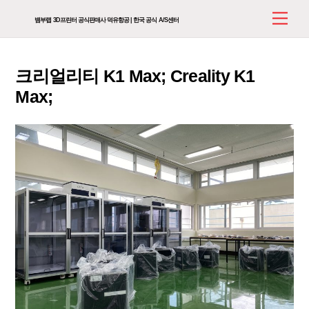
Skip
Men
뱀부랩 3D프린터 공식판매사 덕유항공 | 한국 공식 A/S센터
to
content
크리얼리티 K1 Max; Creality K1
Max;