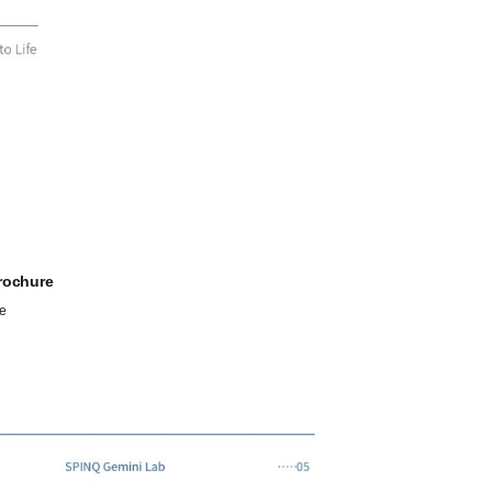
ochure
e