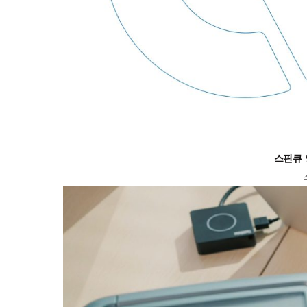
스핀큐 양