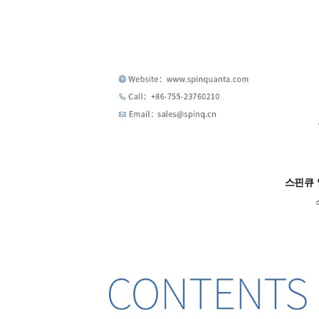
스핀큐 양