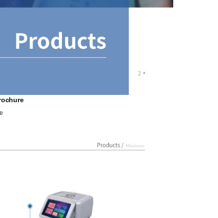
ochure
e