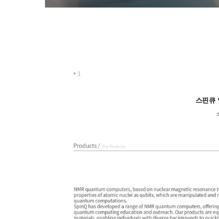
스핀큐 양