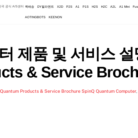
국 공식 A/S센터
퀵배송
DY필라멘트
X2D
P2S
A1
P1S
H2S
H2C
A2L
A1 Mini
Fus
AOTINGBOTS
KEENON
 제품 및 서비스 설명;
ts & Service Broc
um Products & Service Brochure
SpinQ Quantum Computer