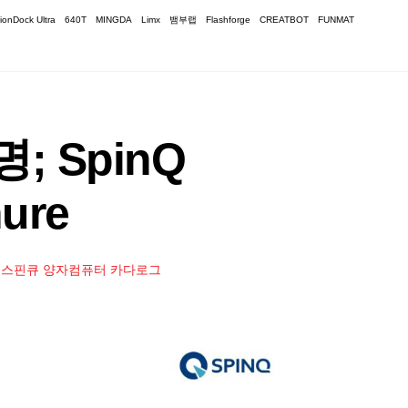
ionDock Ultra
640T
MINGDA
Limx
뱀부랩
Flashforge
CREATBOT
FUNMAT
 SpinQ
hure
,
스핀큐 양자컴퓨터 카다로그