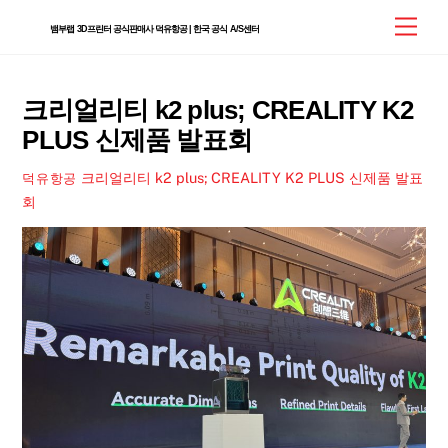
Skip
Men
뱀부랩 3D프린터 공식판매사 덕유항공 | 한국 공식 A/S센터
to
content
크리얼리티 k2 plus; CREALITY K2
PLUS 신제품 발표회
크리얼리티 k2 plus; CREALITY K2 PLUS 신제품 발표
덕유항공
회