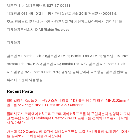
채동준 ㅣ 사업자등록번호 827-87-00861
대표전화 063-451-0121 ㅣ 통신판매업신고번호 2018-전북군산-00065호
주소 전라북도 군산시 서수면 상장곤윗길 76 개인정보보안책임자 김민석 대리 ㅣ
덕유항공주식회사 © All Rights Reserved
덕유항공
뱀부랩 A1; Bambu Lab A1;뱀부랩 A1 Mini; Bambu Lab A1 Mini; 뱀부랩 P1S, P1SC;
Bambu Lab P1S, P1SC; 뱀부랩 X1C; Bambu Lab X1C; 뱀부랩 X1E; Bambu Lab
X1E;뱀부랩 H2D; Bambu Lab H2D; 뱀부랩 공식판매사 덕유항공; 뱀부랩 한국 공
식서비스 센터 덕유항공
Recent Posts
크리얼리티 RaptorX 무선3D 스캐너 리뷰, 41개 블루 레이저 라인, NIR ,0.02mm 정
밀도를 보여주는 CREALITY Raptor X 3D Scanner
플래시포지 크리에이터5 그리고 크리에이터5 프로를 왜 구입하는지 설명하다.그리
고 뱀부랩 대신 왜 Flashforge Creator5 Pro 3D프린터를 선택해야 하는가에 대해
서 알아보다.
뱀부랩 X2D Combo, 왜 출력에 실패할까? 듀얼 노즐 장비 특유의 실패 원인 10가지
를 살펴보고 그 해결책을 제시합니다