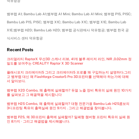
덕유항공
뱀부랩 A1; Bambu Lab A1;뱀부랩 A1 Mini; Bambu Lab A1 Mini; 뱀부랩 P1S, P1SC;
Bambu Lab P1S, P1SC; 뱀부랩 X1C; Bambu Lab X1C; 뱀부랩 X1E; Bambu Lab
X1E;뱀부랩 H2D; Bambu Lab H2D; 뱀부랩 공식판매사 덕유항공; 뱀부랩 한국 공
식서비스 센터 덕유항공
Recent Posts
크리얼리티 RaptorX 무선3D 스캐너 리뷰, 41개 블루 레이저 라인, NIR ,0.02mm 정
밀도를 보여주는 CREALITY Raptor X 3D Scanner
플래시포지 크리에이터5 그리고 크리에이터5 프로를 왜 구입하는지 설명하다.그리
고 뱀부랩 대신 왜 Flashforge Creator5 Pro 3D프린터를 선택해야 하는가에 대해
서 알아보다.
뱀부랩 X2D Combo, 왜 출력에 실패할까? 듀얼 노즐 장비 특유의 실패 원인 10가지
를 살펴보고 그 해결책을 제시합니다
뱀부랩 H2S Combo, 왜 출력에 실패할까? 대형 전문가용 Bambu Lab H2S콤보의
3디프린팅 특유의 출력실패 원인 9가지 . 그리고 해결법을 찾아봅니다.
뱀부랩 P2S, 왜 3D프린터 출력에 실패할까? 밀폐형 챔버형 프린터 특유의 실패 원
인 8가지 · 그리고 해결법을 제시해봅니다.