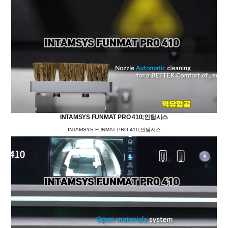
INTAMSYS FUNMAT PRO 410;인탐시스
INTAMSYS FUNMAT PRO 410;인탐시스