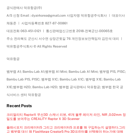
공식판매사 덕유항공(주)
A/S 신청 Email : dyairkorea@gmail.com 사업자명 덕유항공주식회사 ㅣ 대표이사
채동준 ㅣ 사업자등록번호 827-87-00861
대표전화 063-451-0121 ㅣ 통신판매업신고번호 2018-전북군산-00065호
주소 전라북도 군산시 서수면 상장곤윗길 76 개인정보보안책임자 김민석 대리 ㅣ
덕유항공주식회사 © All Rights Reserved
덕유항공
뱀부랩 A1; Bambu Lab A1;뱀부랩 A1 Mini; Bambu Lab A1 Mini; 뱀부랩 P1S, P1SC;
Bambu Lab P1S, P1SC; 뱀부랩 X1C; Bambu Lab X1C; 뱀부랩 X1E; Bambu Lab
X1E;뱀부랩 H2D; Bambu Lab H2D; 뱀부랩 공식판매사 덕유항공; 뱀부랩 한국 공
식서비스 센터 덕유항공
Recent Posts
크리얼리티 RaptorX 무선3D 스캐너 리뷰, 41개 블루 레이저 라인, NIR ,0.02mm 정
밀도를 보여주는 CREALITY Raptor X 3D Scanner
플래시포지 크리에이터5 그리고 크리에이터5 프로를 왜 구입하는지 설명하다.그리
고 뱀부랩 대신 왜 Flashforge Creator5 Pro 3D프린터를 선택해야 하는가에 대해