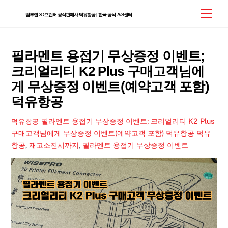
Skip
Men
뱀부랩 3D프린터 공식판매사 덕유항공 | 한국 공식 A/S센터
to
content
필라멘트 용접기 무상증정 이벤트;
크리얼리티 K2 Plus 구매고객님에
게 무상증정 이벤트(예약고객 포함)
덕유항공
필라멘트 용접기 무상증정 이벤트; 크리얼리티 K2 Plus
덕유항공
구매고객님에게 무상증정 이벤트(예약고객 포함) 덕유항공
덕유
항공
,
재고소진시까지
,
필라멘트 용접기 무상증정 이벤트