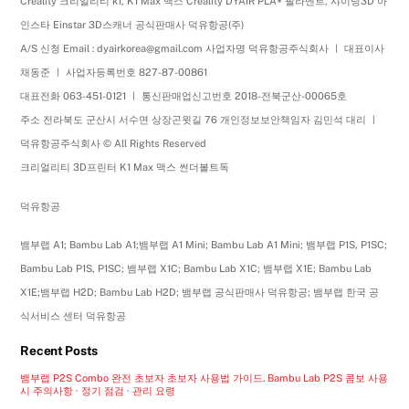
Creality 크리얼리티 k1, K1 Max 맥스 Creality DYAIR PLA+ 필라멘트, 샤이닝3D 아
인스타 Einstar 3D스캐너 공식판매사 덕유항공(주)
A/S 신청 Email : dyairkorea@gmail.com 사업자명 덕유항공주식회사 ㅣ 대표이사
채동준 ㅣ 사업자등록번호 827-87-00861
대표전화 063-451-0121 ㅣ 통신판매업신고번호 2018-전북군산-00065호
주소 전라북도 군산시 서수면 상장곤윗길 76 개인정보보안책임자 김민석 대리 ㅣ
덕유항공주식회사 © All Rights Reserved
크리얼리티 3D프린터 K1 Max 맥스 썬더볼트독
덕유항공
뱀부랩 A1; Bambu Lab A1;뱀부랩 A1 Mini; Bambu Lab A1 Mini; 뱀부랩 P1S, P1SC;
Bambu Lab P1S, P1SC; 뱀부랩 X1C; Bambu Lab X1C; 뱀부랩 X1E; Bambu Lab
X1E;뱀부랩 H2D; Bambu Lab H2D; 뱀부랩 공식판매사 덕유항공; 뱀부랩 한국 공
식서비스 센터 덕유항공
Recent Posts
뱀부랩 P2S Combo 완전 초보자 초보자 사용법 가이드. Bambu Lab P2S 콤보 사용
시 주의사항 · 정기 점검 · 관리 요령