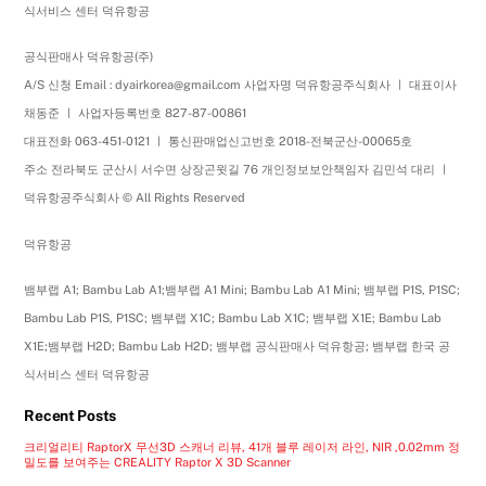
식서비스 센터 덕유항공
공식판매사 덕유항공(주)
A/S 신청 Email : dyairkorea@gmail.com 사업자명 덕유항공주식회사 ㅣ 대표이사
채동준 ㅣ 사업자등록번호 827-87-00861
대표전화 063-451-0121 ㅣ 통신판매업신고번호 2018-전북군산-00065호
주소 전라북도 군산시 서수면 상장곤윗길 76 개인정보보안책임자 김민석 대리 ㅣ
덕유항공주식회사 © All Rights Reserved
덕유항공
뱀부랩 A1; Bambu Lab A1;뱀부랩 A1 Mini; Bambu Lab A1 Mini; 뱀부랩 P1S, P1SC;
Bambu Lab P1S, P1SC; 뱀부랩 X1C; Bambu Lab X1C; 뱀부랩 X1E; Bambu Lab
X1E;뱀부랩 H2D; Bambu Lab H2D; 뱀부랩 공식판매사 덕유항공; 뱀부랩 한국 공
식서비스 센터 덕유항공
Recent Posts
크리얼리티 RaptorX 무선3D 스캐너 리뷰, 41개 블루 레이저 라인, NIR ,0.02mm 정
밀도를 보여주는 CREALITY Raptor X 3D Scanner