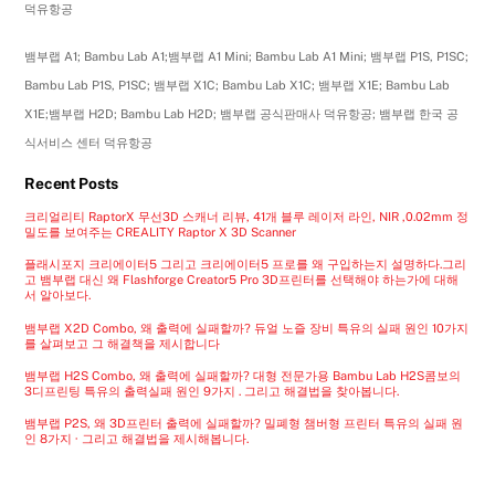
덕유항공
뱀부랩 A1; Bambu Lab A1;뱀부랩 A1 Mini; Bambu Lab A1 Mini; 뱀부랩 P1S, P1SC;
Bambu Lab P1S, P1SC; 뱀부랩 X1C; Bambu Lab X1C; 뱀부랩 X1E; Bambu Lab
X1E;뱀부랩 H2D; Bambu Lab H2D; 뱀부랩 공식판매사 덕유항공; 뱀부랩 한국 공
식서비스 센터 덕유항공
Recent Posts
크리얼리티 RaptorX 무선3D 스캐너 리뷰, 41개 블루 레이저 라인, NIR ,0.02mm 정
밀도를 보여주는 CREALITY Raptor X 3D Scanner
플래시포지 크리에이터5 그리고 크리에이터5 프로를 왜 구입하는지 설명하다.그리
고 뱀부랩 대신 왜 Flashforge Creator5 Pro 3D프린터를 선택해야 하는가에 대해
서 알아보다.
뱀부랩 X2D Combo, 왜 출력에 실패할까? 듀얼 노즐 장비 특유의 실패 원인 10가지
를 살펴보고 그 해결책을 제시합니다
뱀부랩 H2S Combo, 왜 출력에 실패할까? 대형 전문가용 Bambu Lab H2S콤보의
3디프린팅 특유의 출력실패 원인 9가지 . 그리고 해결법을 찾아봅니다.
뱀부랩 P2S, 왜 3D프린터 출력에 실패할까? 밀폐형 챔버형 프린터 특유의 실패 원
인 8가지 · 그리고 해결법을 제시해봅니다.