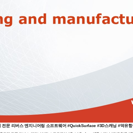
전문 리버스 엔지니어링 소프트웨어 #QuickSurface #3D스캐닝 #덕유항공 #