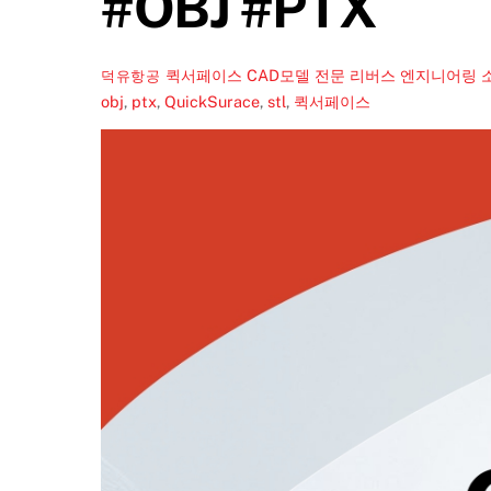
#OBJ #PTX
퀵서페이스 CAD모델 전문 리버스 엔지니어링 소프트웨
덕유항공
obj
,
ptx
,
QuickSurace
,
stl
,
퀵서페이스