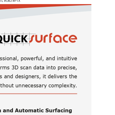
 #OBJ #PTX