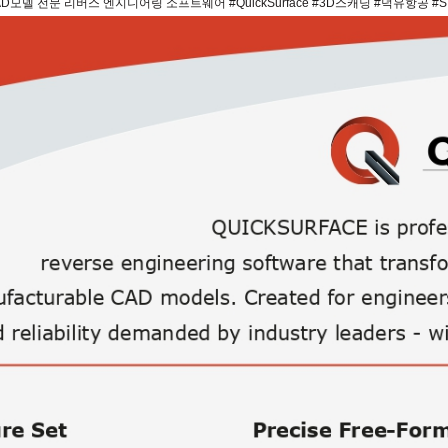
모델 전문 리버스 엔지니어링 소프트웨어 #QuickSurface #3D스캐닝 #덕유항공 #STL