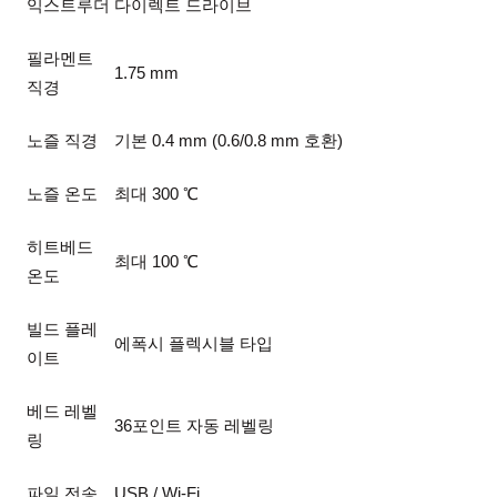
익스트루더
다이렉트 드라이브
필라멘트
1.75 mm
직경
노즐 직경
기본 0.4 mm (0.6/0.8 mm 호환)
노즐 온도
최대 300 ℃
히트베드
최대 100 ℃
온도
빌드 플레
에폭시 플렉시블 타입
이트
베드 레벨
36포인트 자동 레벨링
링
파일 전송
USB / Wi-Fi