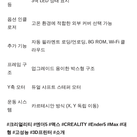
3색 LED 상태 표시
등
옵션 인클
고온 환경에 적합한 외부 커버 선택 가능
로저
자동 필라멘트 로딩/언로딩, 8G ROM, Wi-Fi 클
추가 기능
라우드
프레임 구
업그레이드 용이한 박스형 구조
조
Y축 모터
듀얼 샤프트 스테퍼 모터
운동 시스
카르테시안 방식 (X, Y 독립 이동)
템
#크리얼리티
#엔더5
#맥스
#CREALITY
#Ender5
#Max
#대
형
#고성능
#3D프린터
#소개