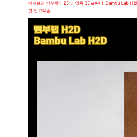
뱀부랩 H2D 산업용 3D프린터 ,Bambu Lab H2D Indu
덕유항공
젼 알고리즘