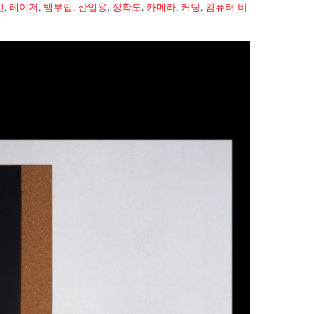
인
,
레이저
,
뱀부랩
,
산업용
,
정확도
,
카메라
,
커팅
,
컴퓨터 비