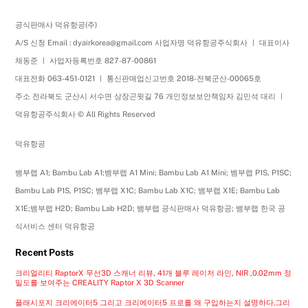
공식판매사 덕유항공(주)
A/S 신청 Email : dyairkorea@gmail.com 사업자명 덕유항공주식회사 ㅣ 대표이사
채동준 ㅣ 사업자등록번호 827-87-00861
대표전화 063-451-0121 ㅣ 통신판매업신고번호 2018-전북군산-00065호
주소 전라북도 군산시 서수면 상장곤윗길 76 개인정보보안책임자 김민석 대리 ㅣ
덕유항공주식회사 © All Rights Reserved
덕유항공
뱀부랩 A1; Bambu Lab A1;뱀부랩 A1 Mini; Bambu Lab A1 Mini; 뱀부랩 P1S, P1SC;
Bambu Lab P1S, P1SC; 뱀부랩 X1C; Bambu Lab X1C; 뱀부랩 X1E; Bambu Lab
X1E;뱀부랩 H2D; Bambu Lab H2D; 뱀부랩 공식판매사 덕유항공; 뱀부랩 한국 공
식서비스 센터 덕유항공
Recent Posts
크리얼리티 RaptorX 무선3D 스캐너 리뷰, 41개 블루 레이저 라인, NIR ,0.02mm 정
밀도를 보여주는 CREALITY Raptor X 3D Scanner
플래시포지 크리에이터5 그리고 크리에이터5 프로를 왜 구입하는지 설명하다.그리