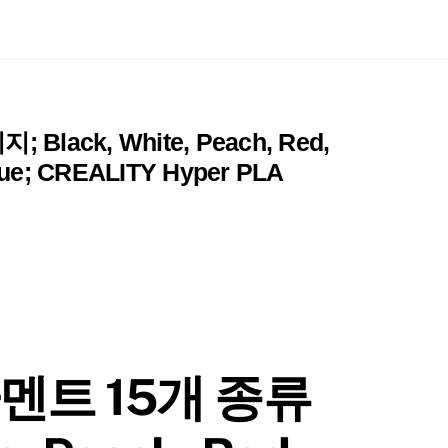
ck, White, Peach, Red,
 Blue; CREALITY Hyper PLA
멘트 15개 종류