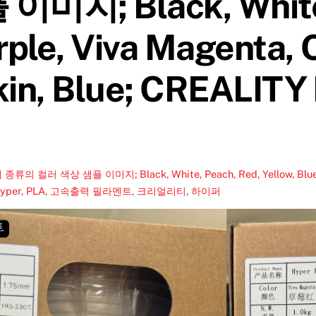
지; Black, White,
rple, Viva Magenta, 
kin, Blue; CREALITY
색상 샘플 이미지; Black, White, Peach, Red, Yellow, Blue, Purpl
yper
,
PLA
,
고속출력 필라멘트
,
크리얼리티
,
하이퍼