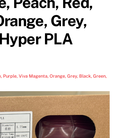
 Peach, Red,
Orange, Grey,
 Hyper PLA
e, Viva Magenta, Orange, Grey, Black, Green,