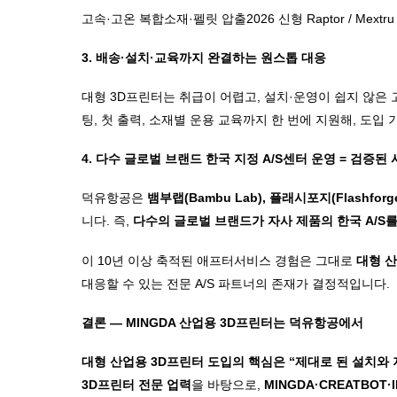
고속
·
고온 복합소재
·
펠릿 압출
2026
신형
Raptor / Mextr
3. 배송·설치·교육까지 완결하는 원스톱 대응
대형 3D프린터는 취급이 어렵고, 설치·운영이 쉽지 않은
팅, 첫 출력, 소재별 운용 교육까지 한 번에 지원해, 도입
4. 다수 글로벌 브랜드 한국 지정 A/S센터 운영 = 검증된
덕유항공은
뱀부랩(Bambu Lab), 플래시포지(Flashfor
니다. 즉,
다수의 글로벌 브랜드가 자사 제품의 한국 A/S를
이 10년 이상 축적된 애프터서비스 경험은 그대로
대형 
대응할 수 있는 전문 A/S 파트너의 존재가 결정적입니다.
결론 — MINGDA 산업용 3D프린터는 덕유항공에서
대형 산업용 3D프린터 도입의 핵심은 “제대로 된 설치와
3D프린터 전문 업력
을 바탕으로,
MINGDA·CREATBO