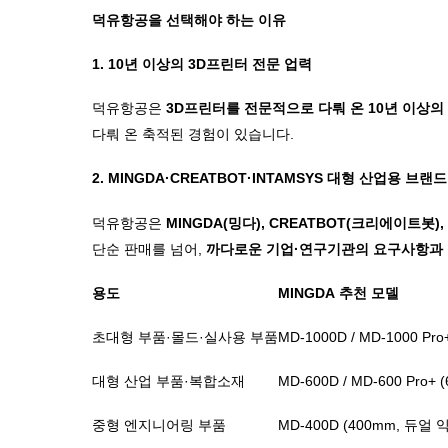
덕유항공을 선택해야 하는 이유
1. 10년 이상의 3D프린터 전문 업력
덕유항공은
3D프린터를 전문적으로 다뤄 온 10년 이상의
다뤄 온 축적된 경험이 있습니다.
2. MINGDA·CREATBOT·INTAMSYS 대형 산업용 브랜
덕유항공은
MINGDA(밍다), CREATBOT(크리에이트봇),
단순 판매를 넘어,
까다로운 기업·연구기관의 요구사항과 조
용도
MINGDA
추천
모델
초대형 부품
·
몰드
·
실사용 부품
MD-1000D / MD-1000 Pro+
대형 산업 부품
·
복합소재
MD-600D / MD-600 Pro+ 
중형 엔지니어링 부품
MD-400D (400mm,
듀얼