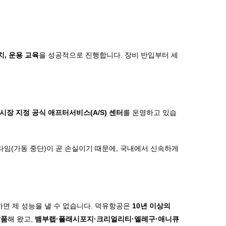
치, 운용 교육
을 성공적으로 진행합니다. 장비 반입부터 세
 한국 시장 지정 공식 애프터서비스(A/S) 센터
를 운영하고 있습
타임(가동 중단)이 곧 손실이기 때문에, 국내에서 신속하게
면 제 성능을 낼 수 없습니다. 덕유항공은
10년 이상의
납품
해 왔고,
뱀부랩·플래시포지·크리얼리티·엘레구·애니큐