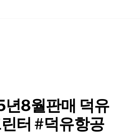
025년8월판매 덕유
3D프린터 #덕유항공