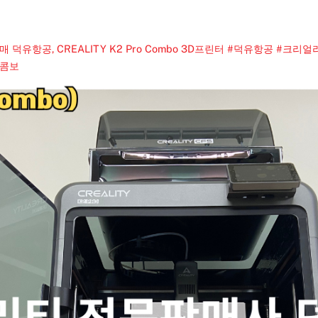
판매 덕유항공, CREALITY K2 Pro Combo 3D프린터 #덕유항공 #크리
 콤보