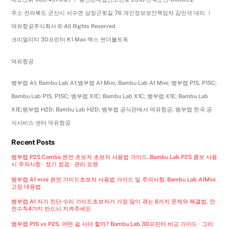
주소 전라북도 군산시 서수면 상장곤윗길 76 개인정보보안책임자 김민석 대리 ㅣ
덕유항공주식회사 © All Rights Reserved
크리얼리티 3D프린터 K1 Max 맥스 썬더볼트독
덕유항공
뱀부랩 A1; Bambu Lab A1;뱀부랩 A1 Mini; Bambu Lab A1 Mini; 뱀부랩 P1S, P1SC;
Bambu Lab P1S, P1SC; 뱀부랩 X1C; Bambu Lab X1C; 뱀부랩 X1E; Bambu Lab
X1E;뱀부랩 H2D; Bambu Lab H2D; 뱀부랩 공식판매사 덕유항공; 뱀부랩 한국 공
식서비스 센터 덕유항공
Recent Posts
뱀부랩 P2S Combo 완전 초보자 초보자 사용법 가이드. Bambu Lab P2S 콤보 사용
시 주의사항 · 정기 점검 · 관리 요령
뱀부랩 A1 mini 완전 가이드초보자 사용법 가이드 및 주의사항. Bambu Lab A1Mini
고장 대응법
뱀부랩 A1 자가 진단·수리 가이드초보자가 가장 많이 겪는 8가지 문제와 해결법, 안
전수칙4가지 반드시 지켜주세요
뱀부랩 P1S vs P2S, 어떤 걸 사야 할까? Bambu Lab 3D프린터 비교 가이드 · 그리