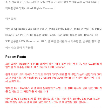
주소 전라북도 군산시 서수면 상장곤윗길 76 개인정보보안책임자 김민석 대리 ㅣ
덕유항공주식회사 © All Rights Reserved
덕유항공
뱀부랩 A1; Bambu Lab A1;뱀부랩 A1 Mini; Bambu Lab A1 Mini; 뱀부랩 P1S, P1SC;
Bambu Lab P1S, P1SC; 뱀부랩 X1C; Bambu Lab X1C; 뱀부랩 X1E; Bambu Lab
X1E;뱀부랩 H2D; Bambu Lab H2D; 뱀부랩 공식판매사 덕유항공; 뱀부랩 한국 공
식서비스 센터 덕유항공
Recent Posts
크리얼리티 RaptorX 무선3D 스캐너 리뷰, 41개 블루 레이저 라인, NIR ,0.02mm 정
밀도를 보여주는 CREALITY Raptor X 3D Scanner
플래시포지 크리에이터5 그리고 크리에이터5 프로를 왜 구입하는지 설명하다.그리
고 뱀부랩 대신 왜 Flashforge Creator5 Pro 3D프린터를 선택해야 하는가에 대해
서 알아보다.
뱀부랩 X2D Combo, 왜 출력에 실패할까? 듀얼 노즐 장비 특유의 실패 원인 10가지
를 살펴보고 그 해결책을 제시합니다
뱀부랩 H2S Combo, 왜 출력에 실패할까? 대형 전문가용 Bambu Lab H2S콤보의
3디프린팅 특유의 출력실패 원인 9가지 . 그리고 해결법을 찾아봅니다.