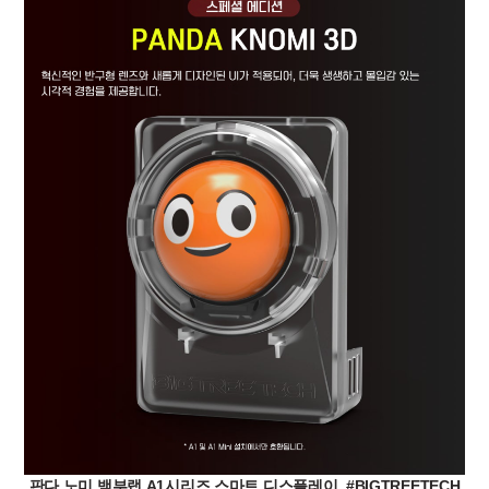
판다 노미,뱀부랩 A1시리즈 스마트 디스플레이, #BIGTREETECH