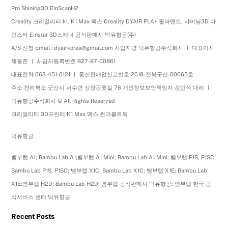
Pro Shining3D EinScanH2
Creality 크리얼리티 k1, K1 Max 맥스 Creality DYAIR PLA+ 필라멘트, 샤이닝3D 아
인스타 Einstar 3D스캐너 공식판매사 덕유항공(주)
A/S 신청 Email : dyairkorea@gmail.com 사업자명 덕유항공주식회사 ㅣ 대표이사
채동준 ㅣ 사업자등록번호 827-87-00861
대표전화 063-451-0121 ㅣ 통신판매업신고번호 2018-전북군산-00065호
주소 전라북도 군산시 서수면 상장곤윗길 76 개인정보보안책임자 김민석 대리 ㅣ
덕유항공주식회사 © All Rights Reserved
크리얼리티 3D프린터 K1 Max 맥스 썬더볼트독
덕유항공
뱀부랩 A1; Bambu Lab A1;뱀부랩 A1 Mini; Bambu Lab A1 Mini; 뱀부랩 P1S, P1SC;
Bambu Lab P1S, P1SC; 뱀부랩 X1C; Bambu Lab X1C; 뱀부랩 X1E; Bambu Lab
X1E;뱀부랩 H2D; Bambu Lab H2D; 뱀부랩 공식판매사 덕유항공; 뱀부랩 한국 공
식서비스 센터 덕유항공
Recent Posts