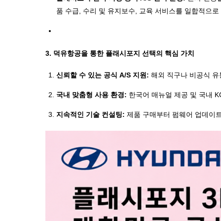
품 수급, 수리 및 유지보수, 교육 서비스를 일합적으로
3. 덕유항공을 통한 플래시포지 선택의 핵심 가치
신뢰할
수
있는
공식
A/S
지원
:
해외 직구나 비공식 유
국내
맞춤형
사용
환경
:
한국어 매뉴얼 제공 및 국내
K
지속적인
기술
컨설팅
:
제품 구매부터 펌웨어 업데이