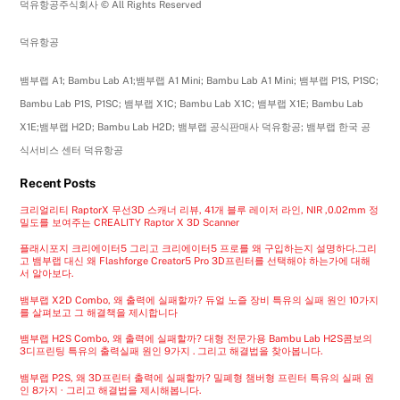
덕유항공주식회사 © All Rights Reserved
덕유항공
뱀부랩 A1; Bambu Lab A1;뱀부랩 A1 Mini; Bambu Lab A1 Mini; 뱀부랩 P1S, P1SC;
Bambu Lab P1S, P1SC; 뱀부랩 X1C; Bambu Lab X1C; 뱀부랩 X1E; Bambu Lab
X1E;뱀부랩 H2D; Bambu Lab H2D; 뱀부랩 공식판매사 덕유항공; 뱀부랩 한국 공
식서비스 센터 덕유항공
Recent Posts
크리얼리티 RaptorX 무선3D 스캐너 리뷰, 41개 블루 레이저 라인, NIR ,0.02mm 정
밀도를 보여주는 CREALITY Raptor X 3D Scanner
플래시포지 크리에이터5 그리고 크리에이터5 프로를 왜 구입하는지 설명하다.그리
고 뱀부랩 대신 왜 Flashforge Creator5 Pro 3D프린터를 선택해야 하는가에 대해
서 알아보다.
뱀부랩 X2D Combo, 왜 출력에 실패할까? 듀얼 노즐 장비 특유의 실패 원인 10가지
를 살펴보고 그 해결책을 제시합니다
뱀부랩 H2S Combo, 왜 출력에 실패할까? 대형 전문가용 Bambu Lab H2S콤보의
3디프린팅 특유의 출력실패 원인 9가지 . 그리고 해결법을 찾아봅니다.
뱀부랩 P2S, 왜 3D프린터 출력에 실패할까? 밀폐형 챔버형 프린터 특유의 실패 원
인 8가지 · 그리고 해결법을 제시해봅니다.