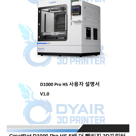
CreatBot D1000 Pro HS 5배 더 빨리진 3D프린터,