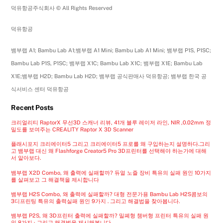
덕유항공주식회사 © All Rights Reserved
덕유항공
뱀부랩 A1; Bambu Lab A1;뱀부랩 A1 Mini; Bambu Lab A1 Mini; 뱀부랩 P1S, P1SC;
Bambu Lab P1S, P1SC; 뱀부랩 X1C; Bambu Lab X1C; 뱀부랩 X1E; Bambu Lab
X1E;뱀부랩 H2D; Bambu Lab H2D; 뱀부랩 공식판매사 덕유항공; 뱀부랩 한국 공
식서비스 센터 덕유항공
Recent Posts
크리얼리티 RaptorX 무선3D 스캐너 리뷰, 41개 블루 레이저 라인, NIR ,0.02mm 정
밀도를 보여주는 CREALITY Raptor X 3D Scanner
플래시포지 크리에이터5 그리고 크리에이터5 프로를 왜 구입하는지 설명하다.그리
고 뱀부랩 대신 왜 Flashforge Creator5 Pro 3D프린터를 선택해야 하는가에 대해
서 알아보다.
뱀부랩 X2D Combo, 왜 출력에 실패할까? 듀얼 노즐 장비 특유의 실패 원인 10가지
를 살펴보고 그 해결책을 제시합니다
뱀부랩 H2S Combo, 왜 출력에 실패할까? 대형 전문가용 Bambu Lab H2S콤보의
3디프린팅 특유의 출력실패 원인 9가지 . 그리고 해결법을 찾아봅니다.
뱀부랩 P2S, 왜 3D프린터 출력에 실패할까? 밀폐형 챔버형 프린터 특유의 실패 원
인 8가지 · 그리고 해결법을 제시해봅니다.