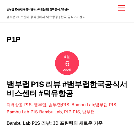
Skip
Men
뱀부랩 3D프린터 공식판매사 덕유항공 | 한국 공식 A/S센터
to
뱀부랩 3D프린터 공식판매사 덕유항공 | 한국 공식 A/S센터
content
P1P
4월
6
2025
뱀부랩 P1S 리뷰 #뱀부랩한국공식서
비스센터 #덕유항공
P1S
,
뱀부랩
,
뱀부랩;P1S; Bambu Lab;뱀부랩 P1S;
덕유항공
Bambu Lab P1S
Bambu Lab
,
P1P
,
P1S
,
뱀부랩
Bambu Lab P1S 리뷰: 3D 프린팅의 새로운 기준