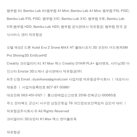
뱀부랩 A1; Bambu Lab A1;뱀부랩 A1 Mini; Bambu Lab A1 Mini; 뱀부랩 P1S, P1SC;
Bambu Lab P1S, P1SC; 뱀부랩 X1C; Bambu Lab X1C; 뱀부랩 X1E; Bambu Lab
X1E;뱀부랩 H2D; Bambu Lab H2D; 뱀부랩 공식판매사 덕유항공; 뱀부랩 한국 공
식서비스 센터 덕유항공
오텔 에보2 드론 Autel Evo 2 Drone MAX 4T 플래시포지 3D 프린터 어드벤쳐5M
Pro Shining3D EinScanH2
Creality 크리얼리티 k1, K1 Max 맥스 Creality DYAIR PLA+ 필라멘트, 샤이닝3D 아
인스타 Einstar 3D스캐너 공식판매사 덕유항공(주)
A/S 신청 Email : dyairkorea@gmail.com 사업자명 덕유항공주식회사 ㅣ 대표이사
채동준 ㅣ 사업자등록번호 827-87-00861
대표전화 063-451-0121 ㅣ 통신판매업신고번호 2018-전북군산-00065호
주소 전라북도 군산시 서수면 상장곤윗길 76 개인정보보안책임자 김민석 대리 ㅣ
덕유항공주식회사 © All Rights Reserved
크리얼리티 3D프린터 K1 Max 맥스 썬더볼트독
덕유항공