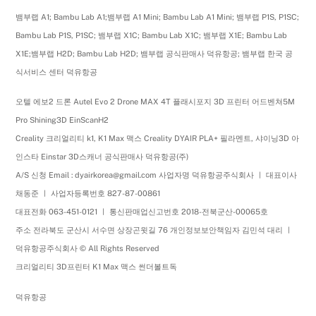
뱀부랩 A1; Bambu Lab A1;뱀부랩 A1 Mini; Bambu Lab A1 Mini; 뱀부랩 P1S, P1SC;
Bambu Lab P1S, P1SC; 뱀부랩 X1C; Bambu Lab X1C; 뱀부랩 X1E; Bambu Lab
X1E;뱀부랩 H2D; Bambu Lab H2D; 뱀부랩 공식판매사 덕유항공; 뱀부랩 한국 공
식서비스 센터 덕유항공
오텔 에보2 드론 Autel Evo 2 Drone MAX 4T 플래시포지 3D 프린터 어드벤쳐5M
Pro Shining3D EinScanH2
Creality 크리얼리티 k1, K1 Max 맥스 Creality DYAIR PLA+ 필라멘트, 샤이닝3D 아
인스타 Einstar 3D스캐너 공식판매사 덕유항공(주)
A/S 신청 Email : dyairkorea@gmail.com 사업자명 덕유항공주식회사 ㅣ 대표이사
채동준 ㅣ 사업자등록번호 827-87-00861
대표전화 063-451-0121 ㅣ 통신판매업신고번호 2018-전북군산-00065호
주소 전라북도 군산시 서수면 상장곤윗길 76 개인정보보안책임자 김민석 대리 ㅣ
덕유항공주식회사 © All Rights Reserved
크리얼리티 3D프린터 K1 Max 맥스 썬더볼트독
덕유항공