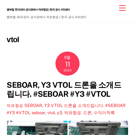
Skip
Men
뱀부랩 3D프린터 공식판매사 덕유항공 | 한국 공식 A/S센터
to
뱀부랩 3D프린터 공식판매사 덕유항공 | 한국 공식 A/S센터
content
vtol
9월
11
2025
SEBOAR, Y3 VTOL 드론을 소개드
립니다. #SEBOAR #Y3 #VTOL
SEBOAR, Y3 VTOL 드론을 소개드립니다. #SEBOAR
덕유항공
#Y3 #VTOL
seboar
,
vtol
,
y3
,
덕유항공
,
드론
,
수직이착륙