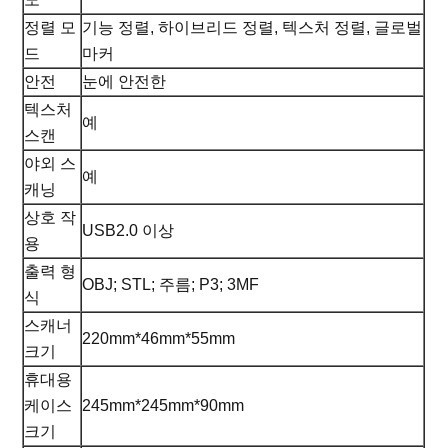
정렬 모
기능 정렬, 하이브리드 정렬, 텍스처 정렬, 글로벌
드
마커
안전
눈에 안전한
텍스처
예
스캔
야외 스
예
캐닝
상호 작
USB2.0 이상
용
출력 형
OBJ; STL; 주름; P3; 3MF
식
스캐너
220mm*46mm*55mm
크기
휴대용
케이스
245mm*245mm*90mm
크기